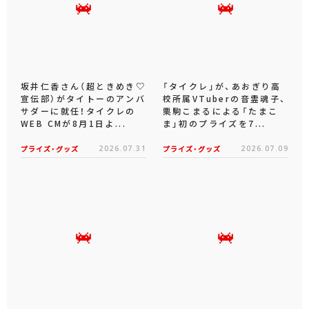
坂井仁香さん（超ときめき♡
「タイクレ」が、あおぎり高
宣伝部）がタイトーのアンバ
校所属VTuberの音霊魂子、
サダーに就任！タイクレの
栗駒こまるによる「たまこ
WEB CMが8月1日よ...
ま」初のプライズを7...
プライズ・グッズ
2026.07.31
プライズ・グッズ
2026.07.09