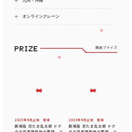
九州・沖縄
オンラインクレーン
関連プライズ
2025年
9
月
上旬
登場
2025年
9
月
上旬
登場
劇場版 忍たま乱太郎 ドク
劇場版 忍たま乱太郎 ドク
タケ忍者隊最強の軍師 フ
タケ忍者隊最強の軍師 フ