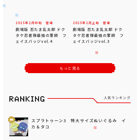
2025年
2
月
中旬
登場
2025年
2
月
上旬
登場
劇場版 忍たま乱太郎 ドク
劇場版 忍たま乱太郎 ドク
タケ忍者隊最強の軍師 フ
タケ忍者隊最強の軍師 フ
ェイスバッジvol.4
ェイスバッジvol.3
もっと見る
人気ランキング
スプラトゥーン3 特大サイズぬいぐるみ イ
カ＆タコ