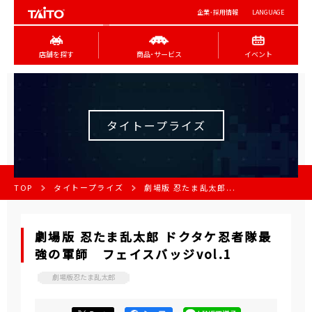
企業･採用情報
LANGUAGE
店舗を探す
商品･サービス
イベント
タイトープライズ
TOP
タイトープライズ
劇場版 忍たま乱太郎...
劇場版 忍たま乱太郎 ドクタケ忍者隊最
強の軍師 フェイスバッジvol.1
劇場版忍たま乱太郎