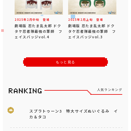
2025年
2
月
中旬
登場
2025年
2
月
上旬
登場
劇場版 忍たま乱太郎 ドク
劇場版 忍たま乱太郎 ドク
タケ忍者隊最強の軍師 フ
タケ忍者隊最強の軍師 フ
ェイスバッジvol.4
ェイスバッジvol.3
もっと見る
人気ランキング
スプラトゥーン3 特大サイズぬいぐるみ イ
カ＆タコ