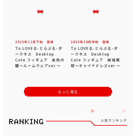
2025年
11
月
下旬
登場
2025年
10
月
中旬
登場
To LOVEる-とらぶる-ダ
To LOVEる-とらぶる-ダ
ークネス Desktop
ークネス Desktop
Cute フィギュア 金色の
Cute フィギュア 結城美
闇～ルームウェアver.～
柑～チャイナドレスver.～
もっと見る
人気ランキング