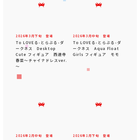
2026年
3
月
下旬
登場
2026年
3
月
中旬
登場
To LOVEる-とらぶる-ダ
To LOVEる-とらぶる-ダ
ークネス Desktop
ークネス Aqua Float
Cute フィギュア 西連寺
Girls フィギュア モモ
春菜～チャイナドレスver.
～
2026年
2
月
中旬
登場
2026年
1
月
下旬
登場