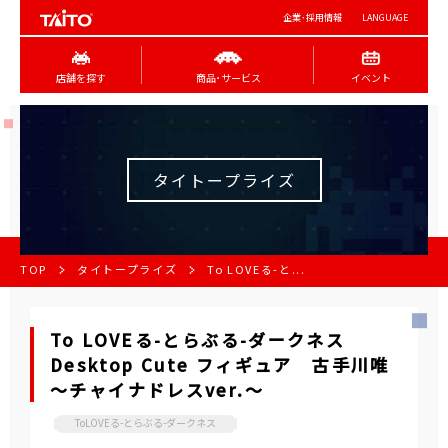
企業･採用情報
LANGUAGE
店舗を探す
商品･サービス
イベント
タイトープライズ
TOP
タイトープライズ
To LOVEる-と...
To LOVEる-とらぶる-ダークネス
Desktop Cute フィギュア 古手川唯
～チャイナドレスver.～
ToLOVEる-とらぶる-ダークネス