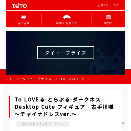
법인고객
언어
점포검색
타이토 상품소개
이벤트
タイトープライズ
TOP
タイトープライズ
To LOVEる-と...
To LOVEる-とらぶる-ダークネス
Desktop Cute フィギュア 古手川唯
～チャイナドレスver.～
ToLOVEる-とらぶる-ダークネス