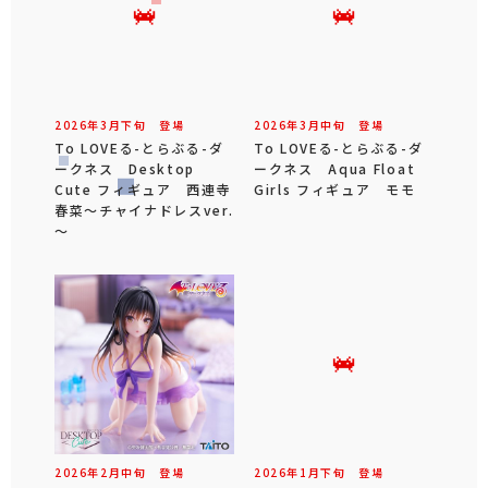
2026年
3
月
下旬
登場
2026年
3
月
中旬
登場
To LOVEる-とらぶる-ダ
To LOVEる-とらぶる-ダ
ークネス Desktop
ークネス Aqua Float
Cute フィギュア 西連寺
Girls フィギュア モモ
春菜～チャイナドレスver.
～
2026年
2
月
中旬
登場
2026年
1
月
下旬
登場