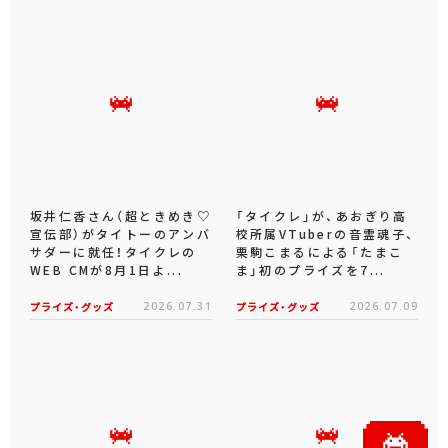
坂井仁香さん（超ときめき♡
「タイクレ」が、あおぎり高
宣伝部）がタイトーのアンバ
校所属VTuberの音霊魂子、
サダーに就任！タイクレの
栗駒こまるによる「たまこ
WEB CMが8月1日よ...
ま」初のプライズを7...
プライズ・グッズ
2026.07.31
プライズ・グッズ
2026.07.09