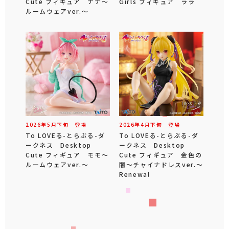
Cute フィギュア ナナ～
Girls フィギュア ララ
ルームウェアver.～
2026年
5
月
下旬
登場
2026年
4
月
下旬
登場
To LOVEる-とらぶる-ダ
To LOVEる-とらぶる-ダ
ークネス Desktop
ークネス Desktop
Cute フィギュア モモ～
Cute フィギュア 金色の
ルームウェアver.～
闇～チャイナドレスver.～
Renewal