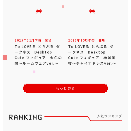
2025年
11
月
下旬
登場
2025年
10
月
中旬
登場
To LOVEる-とらぶる-ダ
To LOVEる-とらぶる-ダ
ークネス Desktop
ークネス Desktop
Cute フィギュア 金色の
Cute フィギュア 結城美
闇～ルームウェアver.～
柑～チャイナドレスver.～
もっと見る
人気ランキング