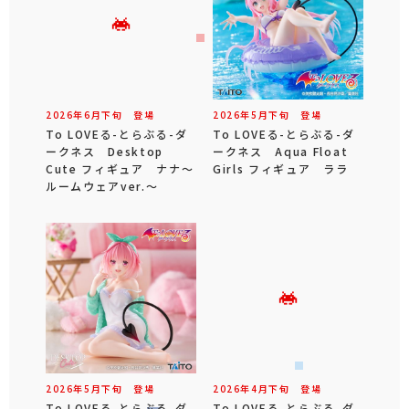
2026年
6
月
下旬
登場
2026年
5
月
下旬
登場
To LOVEる-とらぶる-ダ
To LOVEる-とらぶる-ダ
ークネス Desktop
ークネス Aqua Float
Cute フィギュア ナナ～
Girls フィギュア ララ
ルームウェアver.～
2026年
5
月
下旬
登場
2026年
4
月
下旬
登場
To LOVEる-とらぶる-ダ
To LOVEる-とらぶる-ダ