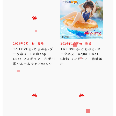
2026年
2
月
中旬
登場
2026年
1
月
下旬
登場
To LOVEる-とらぶる-ダ
To LOVEる-とらぶる-ダ
ークネス Desktop
ークネス Aqua Float
Cute フィギュア 古手川
Girls フィギュア 結城美
唯～ルームウェアver.～
柑