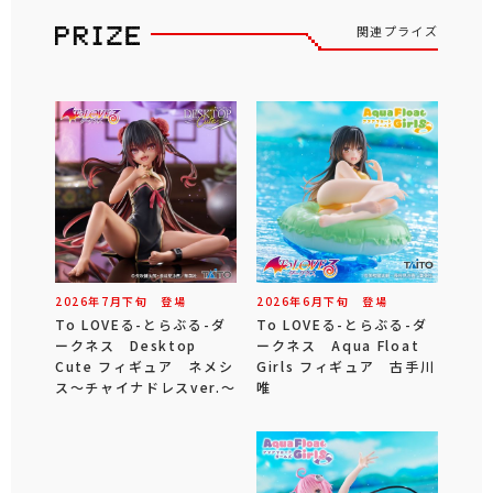
関連プライズ
2026年
7
月
下旬
登場
2026年
6
月
下旬
登場
To LOVEる-とらぶる-ダ
To LOVEる-とらぶる-ダ
ークネス Desktop
ークネス Aqua Float
Cute フィギュア ネメシ
Girls フィギュア 古手川
ス～チャイナドレスver.～
唯