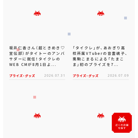
坂井仁香さん（超ときめき♡
「タイクレ」が、あおぎり高
宣伝部）がタイトーのアンバ
校所属VTuberの音霊魂子、
サダーに就任！タイクレの
栗駒こまるによる「たまこ
WEB CMが8月1日よ...
ま」初のプライズを7...
プライズ・グッズ
2026.07.31
プライズ・グッズ
2026.07.09