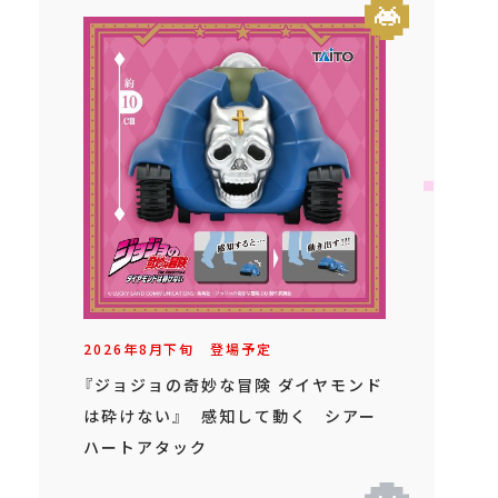
2026年
8
月
下旬
登場予定
『ジョジョの奇妙な冒険 ダイヤモンド
は砕けない』 感知して動く シアー
ハートアタック