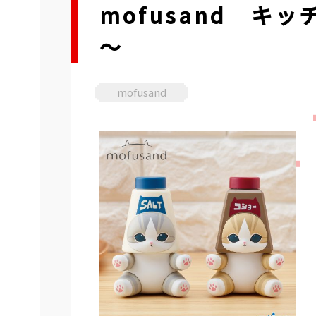
mofusand キ
～
mofusand