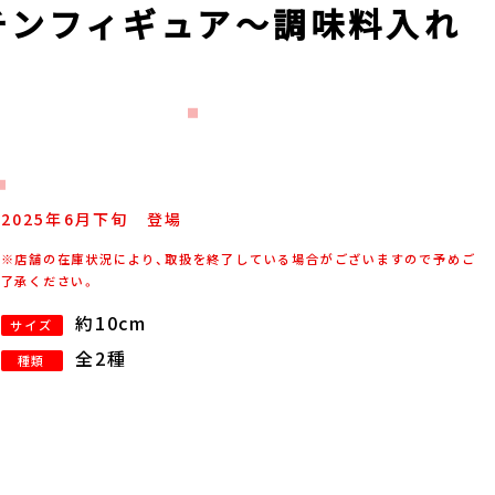
ッチンフィギュア～調味料入れ
2025年
6
月
下旬
登場
※店舗の在庫状況により、取扱を終了している場合がございますので予めご
了承ください。
約10cm
サイズ
全2種
種類