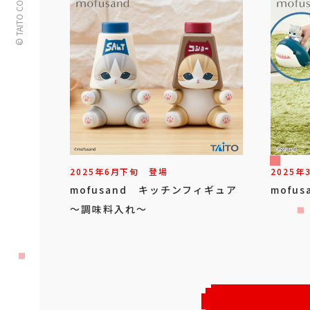
© TAITO CORPORATION
2025年
6
月
下旬
登場
2025年
mofusand キッチンフィギュア
mofu
～調味料入れ～