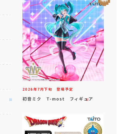
2026年
7
月
下旬
登場予定
初音ミク T-most フィギュア