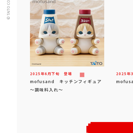
© TAITO CORPORATION
2025年
6
月
下旬
登場
2025年
mofusand キッチンフィギュア
mofu
～調味料入れ～