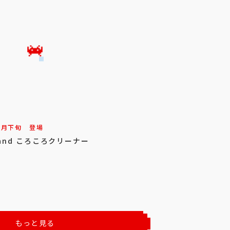
3
月
下旬
登場
sand ころころクリーナー
もっと見る