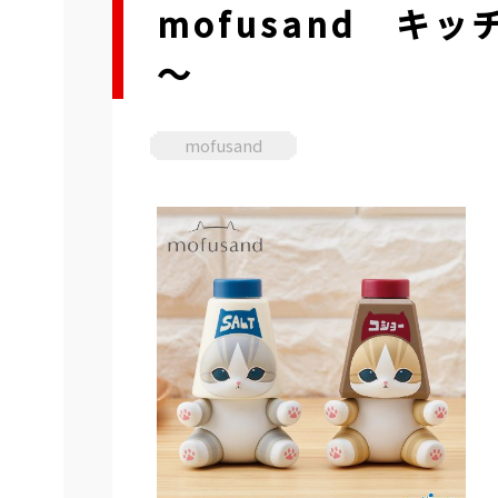
mofusand キ
～
mofusand