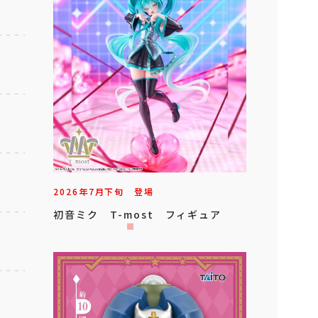
2026年
7
月
下旬
登場
初音ミク T-most フィギュア