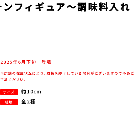
ッチンフィギュア～調味料入れ
2025年
6
月
下旬
登場
※店舗の在庫状況により、取扱を終了している場合がございますので予めご
了承ください。
約10cm
サイズ
全2種
種類