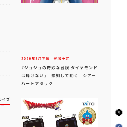
2026年
8
月
下旬
登場予定
『ジョジョの奇妙な冒険 ダイヤモンド
は砕けない』 感知して動く シアー
ハートアタック
ライズ