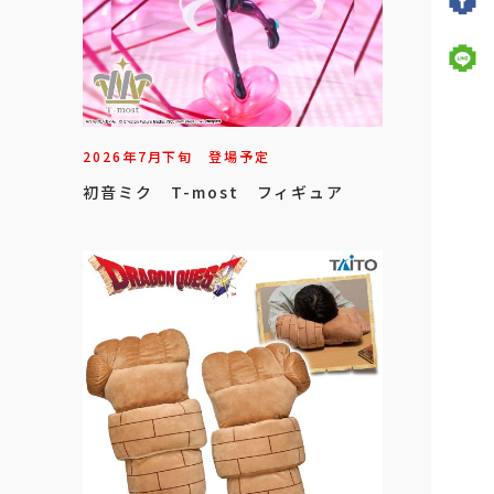
2026年
7
月
下旬
登場予定
初音ミク T-most フィギュア