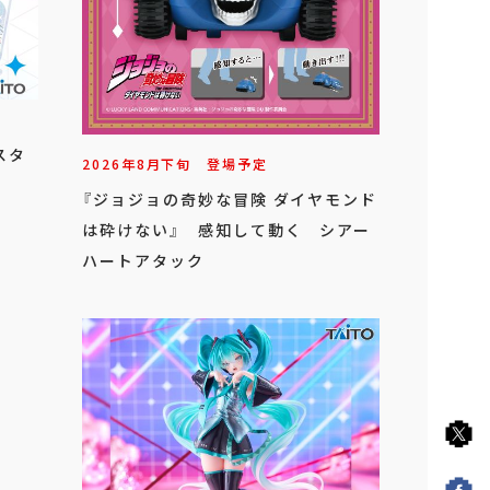
スタ
2026年
8
月
下旬
登場予定
『ジョジョの奇妙な冒険 ダイヤモンド
は砕けない』 感知して動く シアー
ハートアタック