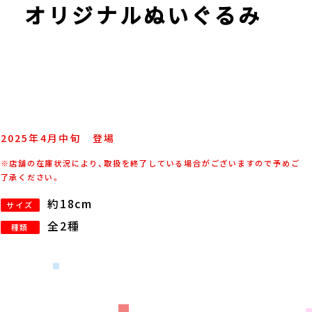
エ オリジナルぬいぐるみ
2025年
4
月
中旬
登場
※店舗の在庫状況により、取扱を終了している場合がございますので予めご
了承ください。
約18cm
サイズ
全2種
種類