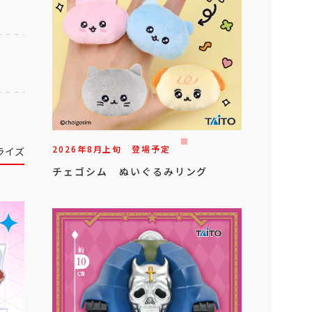
2026年
8
月
上旬
登場予定
ライズ
チェゴシム ぬいぐるみリング