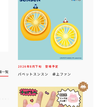
2026年
8
月
下旬
登場予定
舗一覧
パペットスンスン 卓上ファン