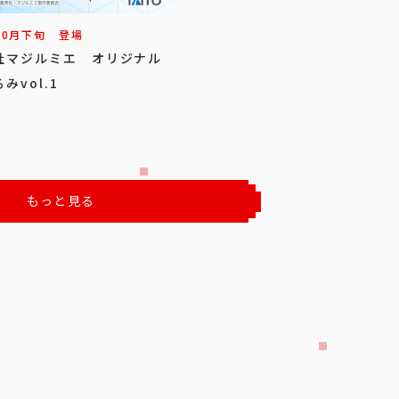
10
月
下旬
登場
社マジルミエ オリジナル
みvol.1
もっと見る