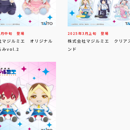
4
月
中旬
登場
2025年
3
月
上旬
登場
社マジルミエ オリジナル
株式会社マジルミエ クリア
みvol.2
ンド