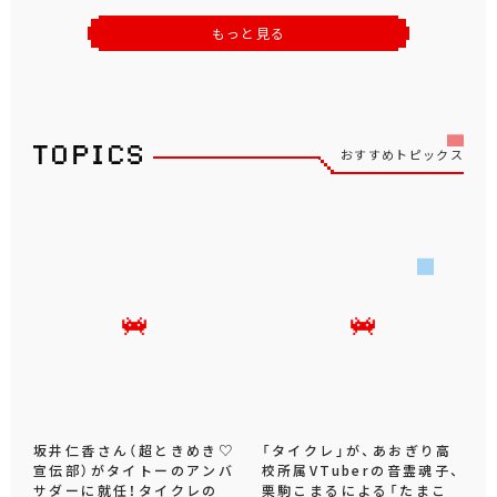
もっと見る
おすすめトピックス
坂井仁香さん（超ときめき♡
「タイクレ」が、あおぎり高
宣伝部）がタイトーのアンバ
校所属VTuberの音霊魂子、
サダーに就任！タイクレの
栗駒こまるによる「たまこ