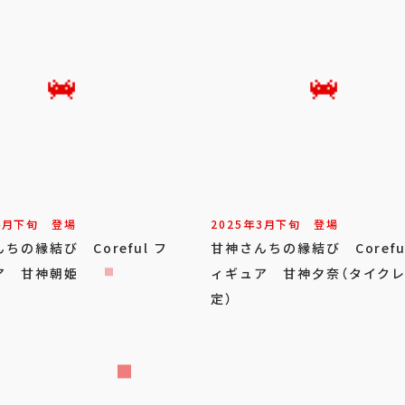
4
月
下旬
登場
2025年
3
月
下旬
登場
ちの縁結び Coreful フ
甘神さんちの縁結び Corefu
ア 甘神朝姫
ィギュア 甘神夕奈（タイク
定）