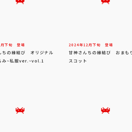
1
月
下旬
登場
2024年
12
月
下旬
登場
んちの縁結び オリジナル
甘神さんちの縁結び おまも
み~私服ver.~vol.1
スコット