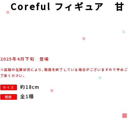
Coreful フィギュア 甘
2025年
4
月
下旬
登場
※店舗の在庫状況により、取扱を終了している場合がございますので予めご
了承ください。
約18cm
サイズ
全1種
種類