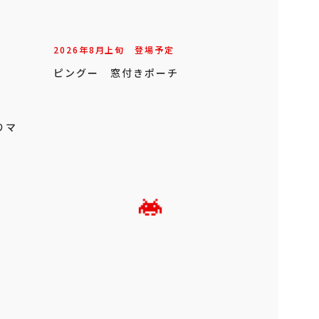
2026年
8
月
上旬
登場予定
ピングー 窓付きポーチ
りマ