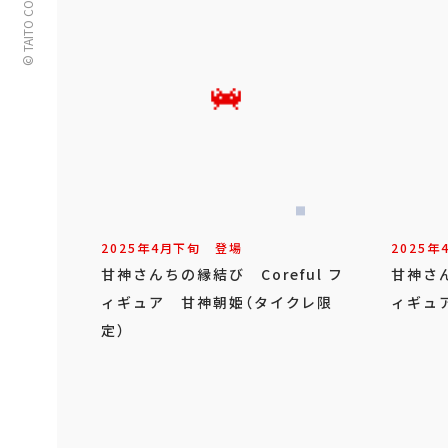
© TAITO CORPORATION
2025年
4
月
下旬
登場
2025年
甘神さんちの縁結び Coreful フ
甘神さん
ィギュア 甘神朝姫（タイクレ限
ィギュ
定）