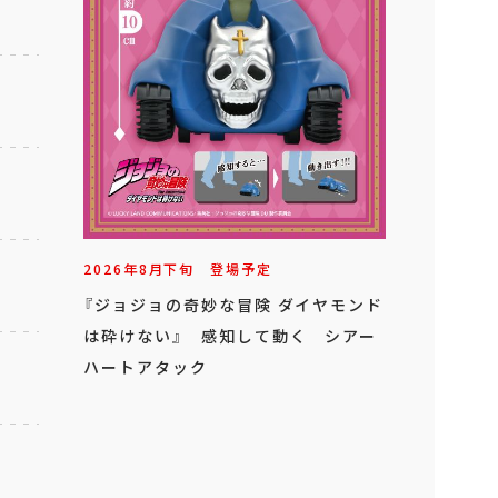
2026年
8
月
下旬
登場予定
『ジョジョの奇妙な冒険 ダイヤモンド
は砕けない』 感知して動く シアー
ハートアタック