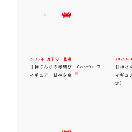
2025年
3
月
下旬
登場
2025年
甘神さんちの縁結び Coreful フ
甘神さん
ィギュア 甘神夕奈
ィギュ
定）