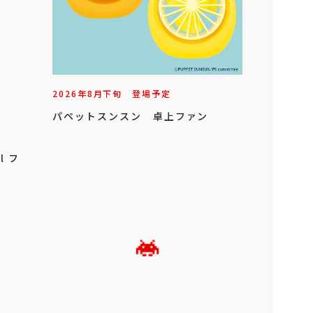
2026年
8
月
下旬
登場予定
パペットスンスン 卓上ファン
l フ