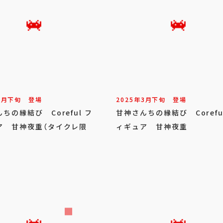
3
月
下旬
登場
2025年
3
月
下旬
登場
ちの縁結び Coreful フ
甘神さんちの縁結び Corefu
ア 甘神夜重（タイクレ限
ィギュア 甘神夜重