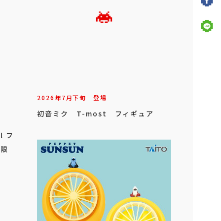
2026年
7
月
下旬
登場
初音ミク T-most フィギュア
l フ
レ限