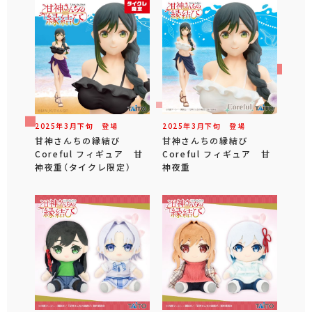
2025年
3
月
下旬
登場
2025年
3
月
下旬
登場
甘神さんちの縁結び
甘神さんちの縁結び
Coreful フィギュア 甘
Coreful フィギュア 甘
神夜重（タイクレ限定）
神夜重