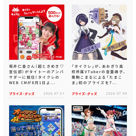
坂井仁香さん（超ときめき♡
「タイクレ」が、あおぎり高
宣伝部）がタイトーのアンバ
校所属VTuberの音霊魂子、
サダーに就任！タイクレの
栗駒こまるによる「たまこ
WEB CMが8月1日よ...
ま」初のプライズを7...
プライズ・グッズ
2026.07.31
プライズ・グッズ
2026.07.09