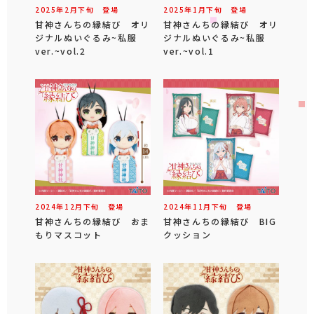
2025年
2
月
下旬
登場
2025年
1
月
下旬
登場
甘神さんちの縁結び オリ
甘神さんちの縁結び オリ
ジナルぬいぐるみ~私服
ジナルぬいぐるみ~私服
ver.~vol.2
ver.~vol.1
2024年
12
月
下旬
登場
2024年
11
月
下旬
登場
甘神さんちの縁結び おま
甘神さんちの縁結び BIG
もりマスコット
クッション