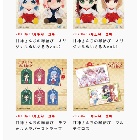
2023年
12
月
中旬
登場
2023年
12
月
上旬
登場
甘神さんちの縁結び オリ
甘神さんちの縁結び オリ
ジナルぬいぐるみvol.2
ジナルぬいぐるみvol.1
2023年
11
月
上旬
登場
2023年
10
月
中旬
登場
甘神さんちの縁結び デフ
甘神さんちの縁結び マル
ォルメラバーストラップ
チクロス