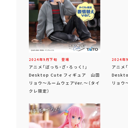
2024年
9
月
下旬
登場
2024年
アニメ「ぼっち・ざ・ろっく！」
アニメ
Desktop Cute フィギュア 山田
Desk
リョウ～ルームウェアVer.～（タイ
リョウ～
クレ限定）