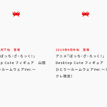
9
月
下旬
登場
2024年
9
月
中旬
登場
「ぼっち・ざ・ろっく！」
アニメ「ぼっち・ざ・ろっく！
top Cute フィギュア 山田
Desktop Cute フィギュア
ルームウェアVer.～
ひとり～ルームウェアVer.～
クレ限定）