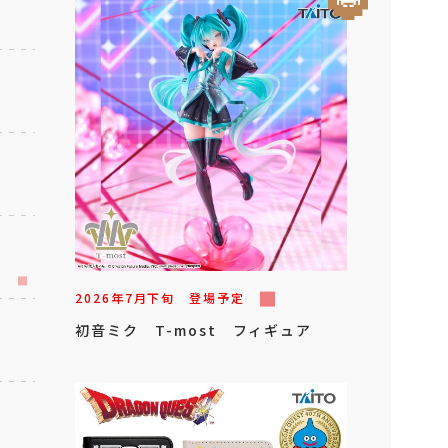
2026年
7
月
下旬
登場予定
初音ミク T-most フィギュア