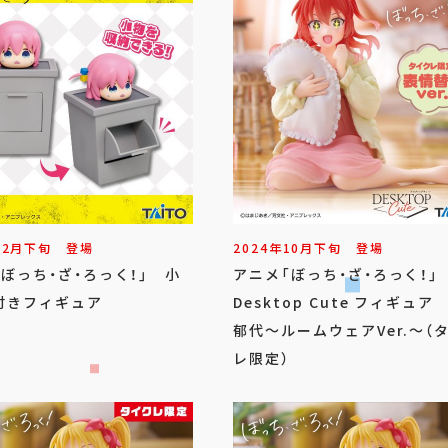
12
月
下旬
登場
2024年
10
月
下旬
登場
ぼっち・ざ・ろっく！」 小
アニメ「ぼっち・ざ・ろっく！
付きフィギュア
Desktop Cute フィギュア
郁代～ルームウェアVer.～（
レ限定）