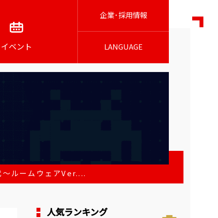
企業･採用情報
イベント
LANGUAGE
～ルームウェアVer....
人気ランキング