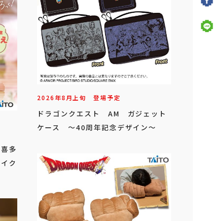
2026年
8
月
上旬
登場予定
ドラゴンクエスト AM ガジェット
ケース ～40周年記念デザイン～
」
 喜多
タイク