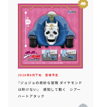
2026年
8
月
下旬
登場予定
『ジョジョの奇妙な冒険 ダイヤモンド
は砕けない』 感知して動く シアー
ハートアタック