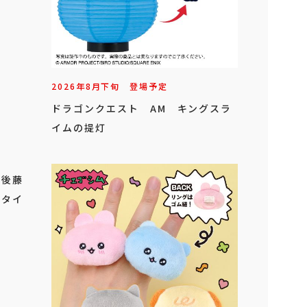
2026年
8
月
下旬
登場予定
ドラゴンクエスト AM キングスラ
イムの提灯
」
 後藤
（タイ