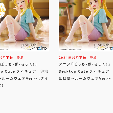
10
月
下旬
登場
2024年
10
月
下旬
登場
「ぼっち・ざ・ろっく！」
アニメ「ぼっち・ざ・ろっく！
top Cute フィギュア 伊地
Desktop Cute フィギュア
ルームウェアVer.～（タイ
知虹夏～ルームウェアVer.～
定）