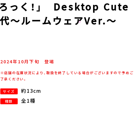
っく！」 Desktop Cute
代～ルームウェアVer.～
2024年
10
月
下旬
登場
※店舗の在庫状況により、取扱を終了している場合がございますので予めご
了承ください。
約13cm
サイズ
全1種
種類