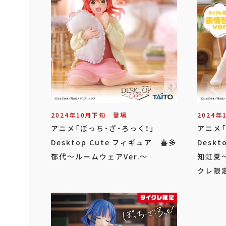
2024年
10
月
下旬
登場
2024年
アニメ「ぼっち・ざ・ろっく！」
アニメ
Desktop Cute フィギュア 喜多
Desk
郁代～ルームウェアVer.～
知虹夏～
クレ限