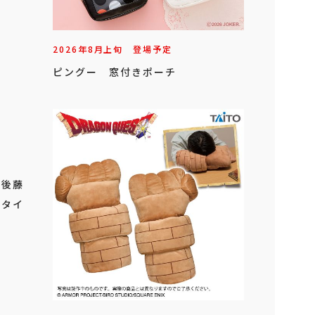
2026年
8
月
上旬
登場予定
ピングー 窓付きポーチ
」
 後藤
（タイ