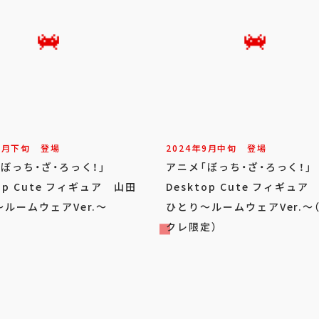
9
月
下旬
登場
2024年
9
月
中旬
登場
「ぼっち・ざ・ろっく！」
アニメ「ぼっち・ざ・ろっく！
top Cute フィギュア 山田
Desktop Cute フィギュア
ルームウェアVer.～
ひとり～ルームウェアVer.～
クレ限定）