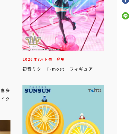
2026年
7
月
下旬
登場
初音ミク T-most フィギュア
」
 喜多
タイク