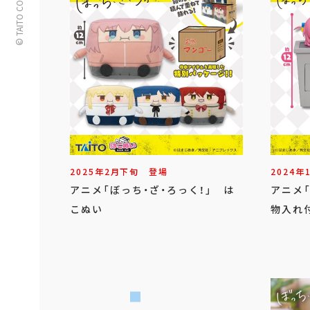
© TAITO CORPORATION
2025年
2
月
下旬
登場
2024年
アニメ「ぼっち・ざ・ろっく！」 は
アニメ「
こぬい
物入れ