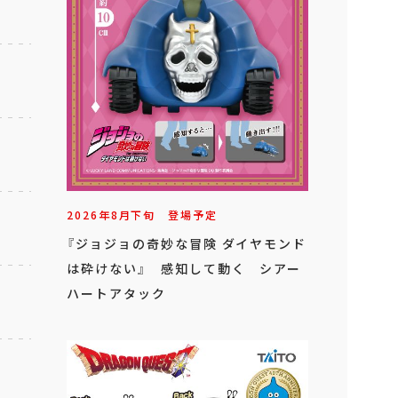
2026年
8
月
下旬
登場予定
『ジョジョの奇妙な冒険 ダイヤモンド
は砕けない』 感知して動く シアー
ハートアタック