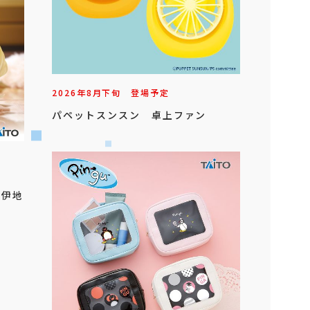
2026年
8
月
下旬
登場予定
パペットスンスン 卓上ファン
」
 伊地