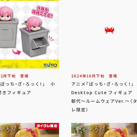
12
月
下旬
登場
2024年
10
月
下旬
登場
ぼっち・ざ・ろっく！」 小
アニメ「ぼっち・ざ・ろっく！
付きフィギュア
Desktop Cute フィギュア
郁代～ルームウェアVer.～（
レ限定）