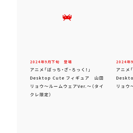
2024年
9
月
下旬
登場
2024年
アニメ「ぼっち・ざ・ろっく！」
アニメ
Desktop Cute フィギュア 山田
Desk
リョウ～ルームウェアVer.～（タイ
リョウ～
クレ限定）