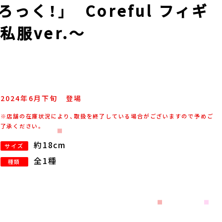
っく！」 Coreful フィギ
服ver.～
2024年
6
月
下旬
登場
※店舗の在庫状況により、取扱を終了している場合がございますので予めご
了承ください。
約18cm
サイズ
全1種
種類