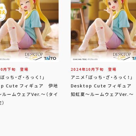
10
月
下旬
登場
2024年
10
月
下旬
登場
「ぼっち・ざ・ろっく！」
アニメ「ぼっち・ざ・ろっく！
top Cute フィギュア 伊地
Desktop Cute フィギュア
ルームウェアVer.～（タイ
知虹夏～ルームウェアVer.～
定）