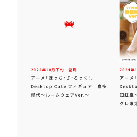
2024年
10
月
下旬
登場
2024年
アニメ「ぼっち・ざ・ろっく！」
アニメ
Desktop Cute フィギュア 喜多
Desk
郁代～ルームウェアVer.～
知虹夏～
クレ限