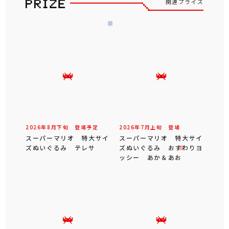
関連プライズ
2026年
8
月
下旬
登場予定
2026年
7
月
上旬
登場
スーパーマリオ 特大サイ
スーパーマリオ 特大サイ
ズぬいぐるみ テレサ
ズぬいぐるみ おすわりヨ
ッシー あか＆あお