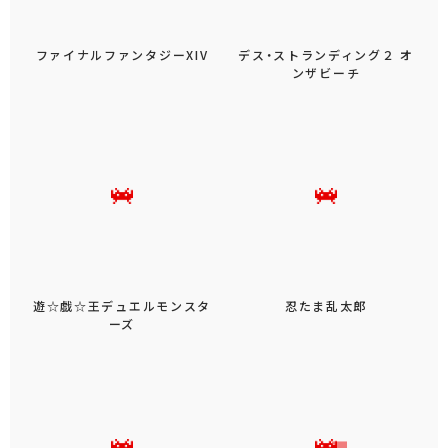
ファイナルファンタジーXIV
デス・ストランディング２ オ
ンザビーチ
遊☆戯☆王デュエルモンスタ
忍たま乱太郎
ーズ