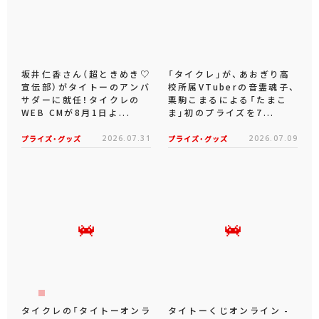
坂井仁香さん（超ときめき♡
「タイクレ」が、あおぎり高
宣伝部）がタイトーのアンバ
校所属VTuberの音霊魂子、
サダーに就任！タイクレの
栗駒こまるによる「たまこ
WEB CMが8月1日よ...
ま」初のプライズを7...
プライズ・グッズ
2026.07.31
プライズ・グッズ
2026.07.09
タイクレの「タイトーオンラ
タイトーくじオンライン -