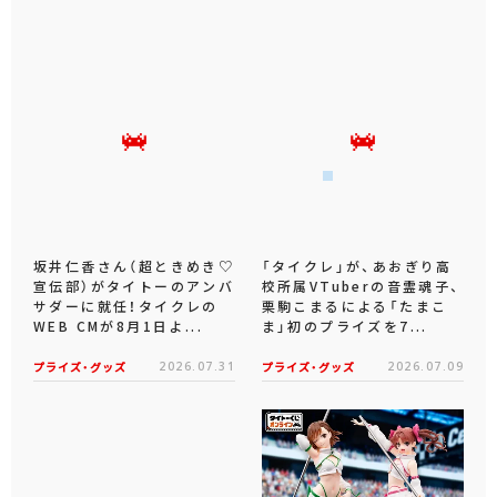
坂井仁香さん（超ときめき♡
「タイクレ」が、あおぎり高
宣伝部）がタイトーのアンバ
校所属VTuberの音霊魂子、
サダーに就任！タイクレの
栗駒こまるによる「たまこ
WEB CMが8月1日よ...
ま」初のプライズを7...
プライズ・グッズ
2026.07.31
プライズ・グッズ
2026.07.09