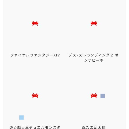
ファイナルファンタジーXIV
デス・ストランディング２ オ
ンザビーチ
遊☆戯☆王デュエルモンスタ
忍たま乱太郎