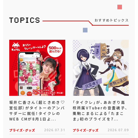
おすすめトピックス
坂井仁香さん（超ときめき♡
「タイクレ」が、あおぎり高
宣伝部）がタイトーのアンバ
校所属VTuberの音霊魂子、
サダーに就任！タイクレの
栗駒こまるによる「たまこ
WEB CMが8月1日よ...
ま」初のプライズを7...
プライズ・グッズ
2026.07.31
プライズ・グッズ
2026.07.09