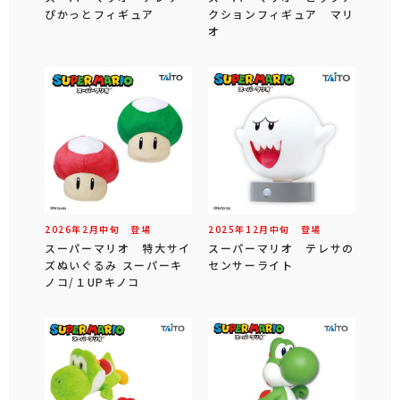
ぴかっとフィギュア
クションフィギュア マリ
オ
2026年
2
月
中旬
登場
2025年
12
月
中旬
登場
スーパーマリオ 特大サイ
スーパーマリオ テレサの
ズぬいぐるみ スーパーキ
センサーライト
ノコ/１UPキノコ