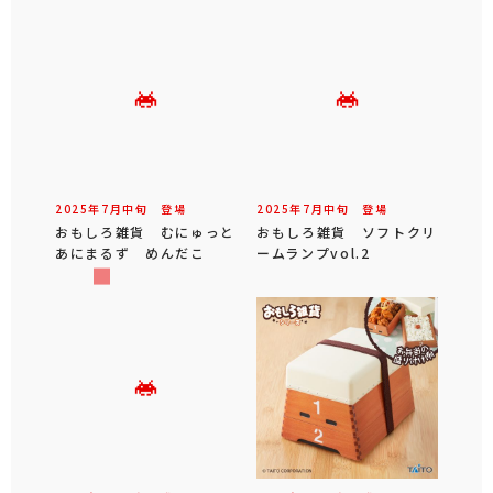
2025年
7
月
中旬
登場
2025年
7
月
中旬
登場
おもしろ雑貨 むにゅっと
おもしろ雑貨 ソフトクリ
あにまるず めんだこ
ームランプvol.2