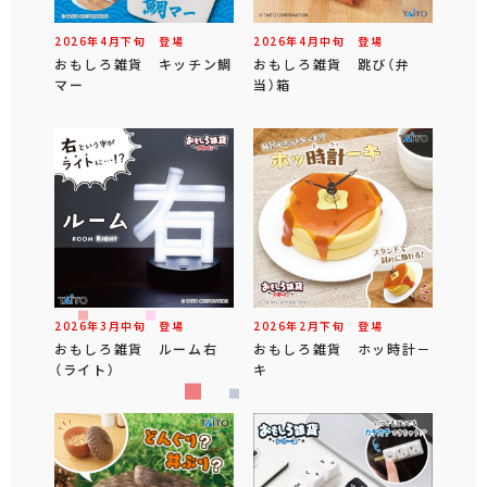
2026年
4
月
下旬
登場
2026年
4
月
中旬
登場
おもしろ雑貨 キッチン鯛
おもしろ雑貨 跳び（弁
マー
当）箱
2026年
3
月
中旬
登場
2026年
2
月
下旬
登場
おもしろ雑貨 ルーム右
おもしろ雑貨 ホッ時計－
（ライト）
キ