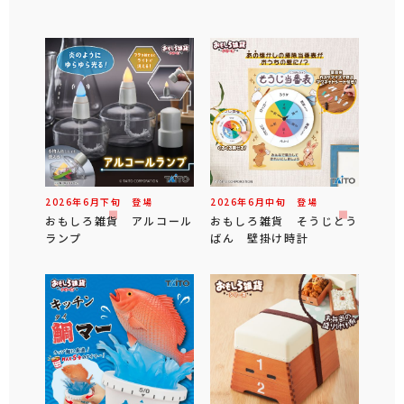
2026年
6
月
下旬
登場
2026年
6
月
中旬
登場
おもしろ雑貨 アルコール
おもしろ雑貨 そうじとう
ランプ
ばん 壁掛け時計