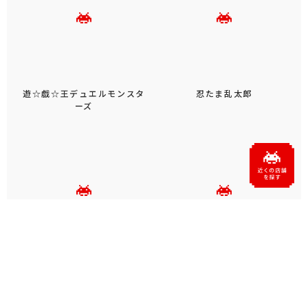
遊☆戯☆王デュエルモンスタ
忍たま乱太郎
ーズ
パペットスンスン
ムーミン