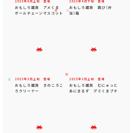
2025年
6
月
上旬
登場
2025年
4
月
下旬
登場
おもしろ雑貨 アメくま
おもしろ雑貨 跳び（弁
ボールチェーンマスコット
当）箱
2025年
3
月
上旬
登場
2025年
3
月
上旬
登場
おもしろ雑貨 きのころこ
おもしろ雑貨 むにゅっと
ろクリーナー
あにまるず グミくまプチ