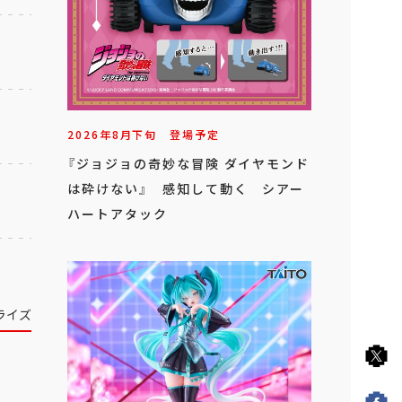
2026年
8
月
下旬
登場予定
『ジョジョの奇妙な冒険 ダイヤモンド
は砕けない』 感知して動く シアー
ハートアタック
ライズ