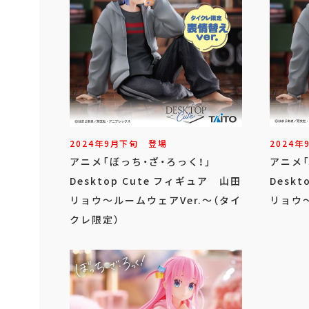
2024年
9
月
下旬
登場
2024年
アニメ「ぼっち・ざ・ろっく！」
アニメ
Desktop Cute フィギュア 山田
Desk
リョウ～ルームウェアVer.～（タイ
リョウ～
クレ限定）