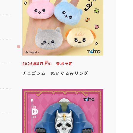
2026年
8
月
上旬
登場予定
チェゴシム ぬいぐるみリング