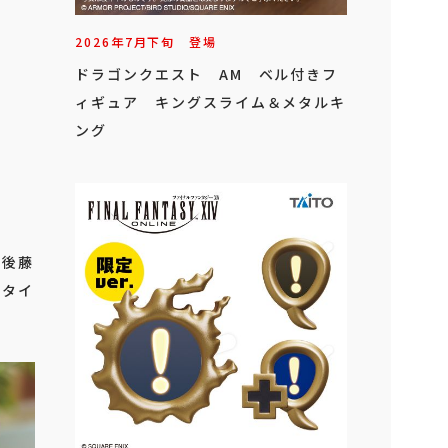
2026年
7
月
下旬
登場
ドラゴンクエスト AM ベル付きフ
ィギュア キングスライム＆メタルキ
ング
」
 後藤
（タイ