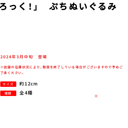
・ろっく！」 ぷちぬいぐるみ
2024年
3
月
中旬
登場
※店舗の在庫状況により、取扱を終了している場合がございますので予めご
了承ください。
約12cm
サイズ
全4種
種類