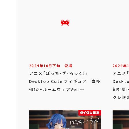
2024年
10
月
下旬
登場
2024年
アニメ「ぼっち・ざ・ろっく！」
アニメ
Desktop Cute フィギュア 喜多
Desk
郁代～ルームウェアVer.～
知虹夏～
クレ限