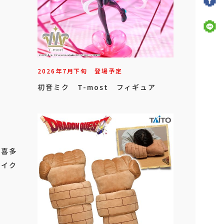
2026年
7
月
下旬
登場予定
初音ミク T-most フィギュア
」
 喜多
タイク