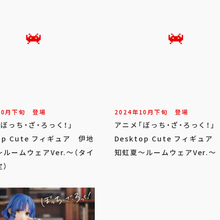
10
月
下旬
登場
2024年
10
月
下旬
登場
「ぼっち・ざ・ろっく！」
アニメ「ぼっち・ざ・ろっく！
top Cute フィギュア 伊地
Desktop Cute フィギュア
ルームウェアVer.～（タイ
知虹夏～ルームウェアVer.～
定）