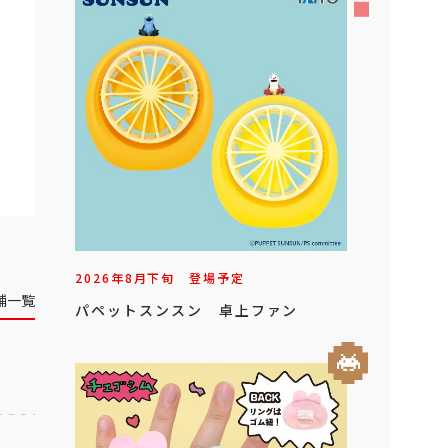
2026年
8
月
下旬
登場予定
舗一覧
パペットスンスン 卓上ファン