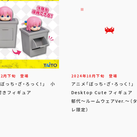
12
月
下旬
登場
2024年
10
月
下旬
登場
ぼっち・ざ・ろっく！」 小
アニメ「ぼっち・ざ・ろっく！
付きフィギュア
Desktop Cute フィギュア
郁代～ルームウェアVer.～（
レ限定）