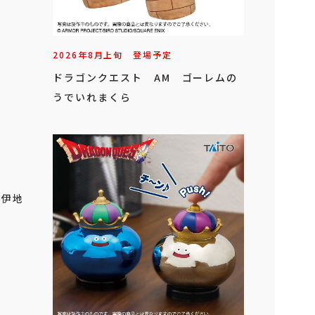
2026年
8
月
上旬
登場予定
ドラゴンクエスト AM ゴーレムの
うでいれまくら
」
 伊地