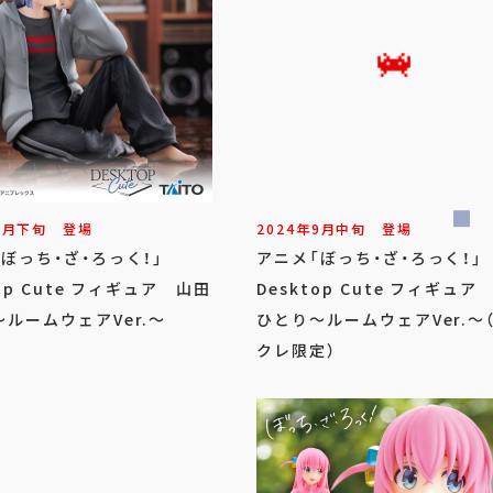
9
月
下旬
登場
2024年
9
月
中旬
登場
「ぼっち・ざ・ろっく！」
アニメ「ぼっち・ざ・ろっく！
top Cute フィギュア 山田
Desktop Cute フィギュア
ルームウェアVer.～
ひとり～ルームウェアVer.～
クレ限定）