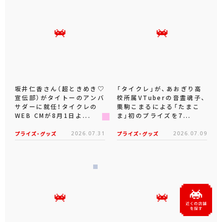
坂井仁香さん（超ときめき♡
「タイクレ」が、あおぎり高
宣伝部）がタイトーのアンバ
校所属VTuberの音霊魂子、
サダーに就任！タイクレの
栗駒こまるによる「たまこ
WEB CMが8月1日よ...
ま」初のプライズを7...
プライズ・グッズ
2026.07.31
プライズ・グッズ
2026.07.09