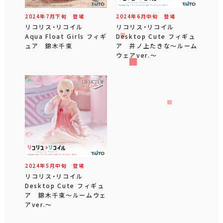
2024年
7
月
下旬
登場
2024年
6
月
中旬
登場
リコリス・リコイル
リコリス・リコイル
Aqua Float Girls フィギ
Desktop Cute フィギュ
ュア 錦木千束
ア 井ノ上たきな～ルーム
ウェアver.～
2024年
5
月
中旬
登場
リコリス・リコイル
Desktop Cute フィギュ
ア 錦木千束～ルームウェ
アver.～