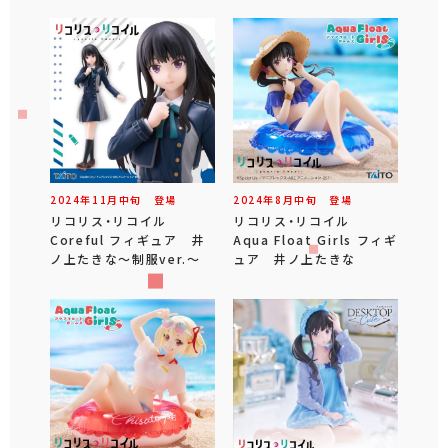
2024年
11
月
中旬
登場
2024年
8
月
中旬
登場
リコリス・リコイル
リコリス・リコイル
Coreful フィギュア 井
Aqua Float Girls フィギ
ノ上たきな～制服ver.～
ュア 井ノ上たきな