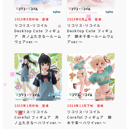
2025年
8
月
中旬
登場
2025年
8
月
上旬
登場
リコリス・リコイル
リコリス・リコイル
Desktop Cute フィギュ
Desktop Cute フィギュ
ア 井ノ上たきな～ルーム
ア 錦木千束～ルームウェ
ウェアver.～
アver.～
2025年
1
月
中旬
登場
2024年
11
月
下旬
登場
リコリス・リコイル
リコリス・リコイル
Coreful フィギュア 井
Coreful フィギュア 錦
ノ上たきな～ハワイver.～
木千束～ハワイver.～