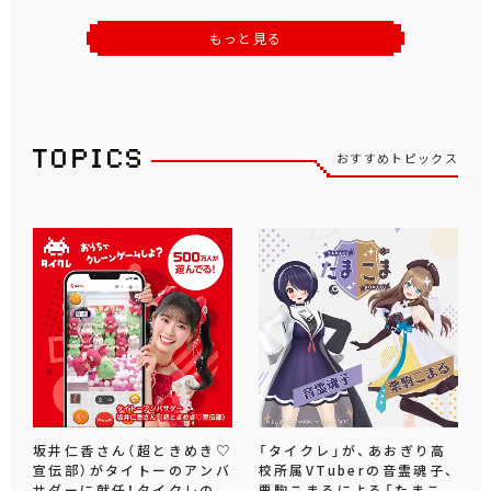
もっと見る
おすすめトピックス
坂井仁香さん（超ときめき♡
「タイクレ」が、あおぎり高
宣伝部）がタイトーのアンバ
校所属VTuberの音霊魂子、
サダーに就任！タイクレの
栗駒こまるによる「たまこ