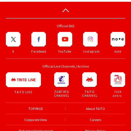
Official SNS
X
Facebook
YouTube
Instagram
note
Official Live Channels / Archive
ZUNTATA
TAITO
70th
TAITO LIVE
CHANNEL
CHANNEL
anniv.
TOP PAGE
About TAITO
Corporate View
Careers
Part-time Employment
Privacy Policy