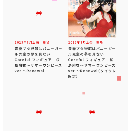
2023年
8
月
上旬
登場
2023年
8
月
上旬
登場
青春ブタ野郎はバニーガー
青春ブタ野郎はバニーガー
ル先輩の夢を見ない
ル先輩の夢を見ない
Coreful フィギュア 桜
Coreful フィギュア 桜
島麻衣～サマーワンピース
島麻衣～サマーワンピース
ver.～Renewal
ver.～Renewal（タイクレ
限定）