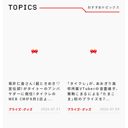
おすすめトピックス
坂井仁香さん（超ときめき♡
「タイクレ」が、あおぎり高
宣伝部）がタイトーのアンバ
校所属VTuberの音霊魂子、
サダーに就任！タイクレの
栗駒こまるによる「たまこ
WEB CMが8月1日よ...
ま」初のプライズを7...
プライズ・グッズ
2026.07.31
プライズ・グッズ
2026.07.09