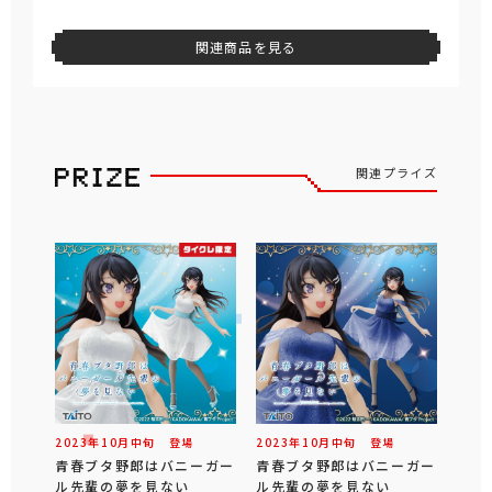
関連商品を見る
関連プライズ
2023年
10
月
中旬
登場
2023年
10
月
中旬
登場
青春ブタ野郎はバニーガー
青春ブタ野郎はバニーガー
ル先輩の夢を見ない
ル先輩の夢を見ない