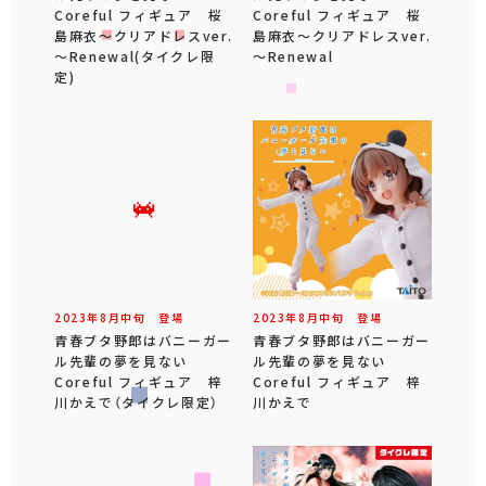
Coreful フィギュア 桜
Coreful フィギュア 桜
島麻衣～クリアドレスver.
島麻衣～クリアドレスver.
～Renewal(タイクレ限
～Renewal
定)
2023年
8
月
中旬
登場
2023年
8
月
中旬
登場
青春ブタ野郎はバニーガー
青春ブタ野郎はバニーガー
ル先輩の夢を見ない
ル先輩の夢を見ない
Coreful フィギュア 梓
Coreful フィギュア 梓
川かえで（タイクレ限定）
川かえで