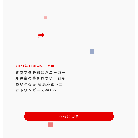
2021年
11
月
中旬
登場
青春ブタ野郎はバニーガー
ル先輩の夢を見ない BIG
ぬいぐるみ 桜島麻衣～ニ
ットワンピースver.～
もっと見る