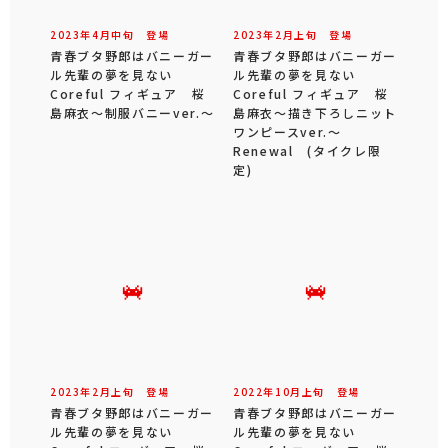
2023年
4
月
中旬
登場
2023年
2
月
上旬
登場
青春ブタ野郎はバニーガー
青春ブタ野郎はバニーガー
ル先輩の夢を見ない
ル先輩の夢を見ない
Coreful フィギュア 桜
Coreful フィギュア 桜
島麻衣～制服バニーver.～
島麻衣～描き下ろしニット
ワンピースver.～
Renewal (タイクレ限
定)
2023年
2
月
上旬
登場
2022年
10
月
上旬
登場
青春ブタ野郎はバニーガー
青春ブタ野郎はバニーガー
ル先輩の夢を見ない
ル先輩の夢を見ない