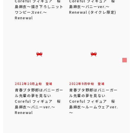
Coreful フィギュア 桜
Coreful フィギュア 桜
島麻衣～描き下ろしニット
島麻衣～バニーver.～
ワンピースver.～
Renewal (タイクレ限定)
Renewal
2022年
10
月
上旬
登場
2022年
9
月
中旬
登場
青春ブタ野郎はバニーガー
青春ブタ野郎はバニーガー
ル先輩の夢を見ない
ル先輩の夢を見ない
Coreful フィギュア 桜
Coreful フィギュア 桜
島麻衣～バニーver.～
島麻衣～ルームウェアver.
Renewal
～