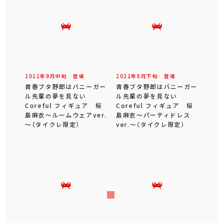
2022年
9
月
中旬
登場
2022年
8
月
下旬
登場
青春ブタ野郎はバニーガー
青春ブタ野郎はバニーガー
ル先輩の夢を見ない
ル先輩の夢を見ない
Coreful フィギュア 桜
Coreful フィギュア 桜
島麻衣～ルームウェアver.
島麻衣～パーティドレス
～（タイクレ限定）
ver.～（タイクレ限定）