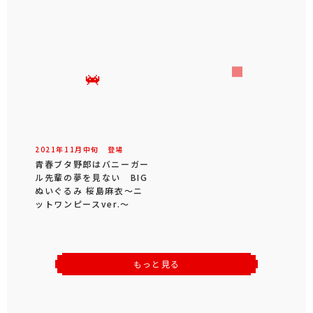
2021年
11
月
中旬
登場
青春ブタ野郎はバニーガー
ル先輩の夢を見ない BIG
ぬいぐるみ 桜島麻衣～ニ
ットワンピースver.～
もっと見る