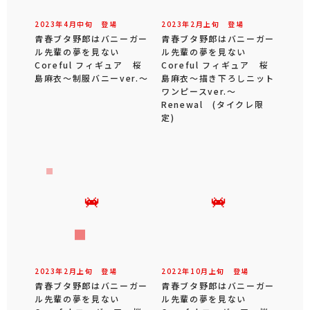
2023年
4
月
中旬
登場
2023年
2
月
上旬
登場
青春ブタ野郎はバニーガー
青春ブタ野郎はバニーガー
ル先輩の夢を見ない
ル先輩の夢を見ない
Coreful フィギュア 桜
Coreful フィギュア 桜
島麻衣～制服バニーver.～
島麻衣～描き下ろしニット
ワンピースver.～
Renewal (タイクレ限
定)
2023年
2
月
上旬
登場
2022年
10
月
上旬
登場
青春ブタ野郎はバニーガー
青春ブタ野郎はバニーガー
ル先輩の夢を見ない
ル先輩の夢を見ない