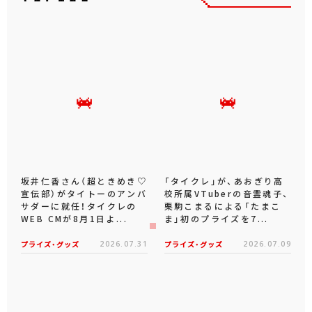
もっと見る
おすすめトピックス
坂井仁香さん（超ときめき♡
「タイクレ」が、あおぎり高
宣伝部）がタイトーのアンバ
校所属VTuberの音霊魂子、
サダーに就任！タイクレの
栗駒こまるによる「たまこ