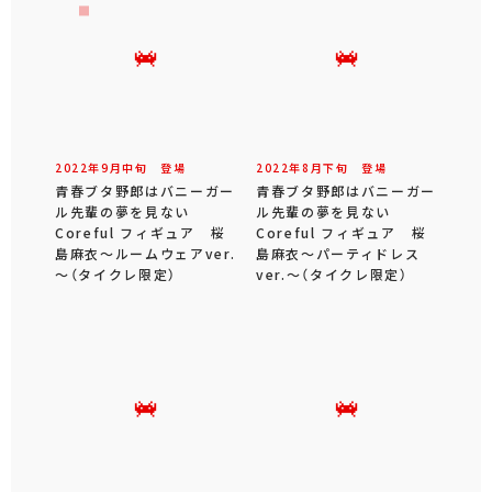
2022年
9
月
中旬
登場
2022年
8
月
下旬
登場
青春ブタ野郎はバニーガー
青春ブタ野郎はバニーガー
ル先輩の夢を見ない
ル先輩の夢を見ない
Coreful フィギュア 桜
Coreful フィギュア 桜
島麻衣～ルームウェアver.
島麻衣～パーティドレス
～（タイクレ限定）
ver.～（タイクレ限定）