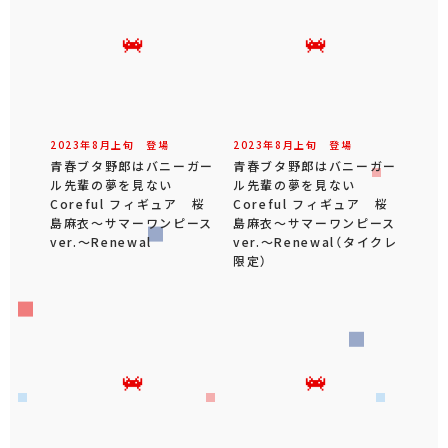
2023年
8
月
上旬
登場
2023年
8
月
上旬
登場
青春ブタ野郎はバニーガー
青春ブタ野郎はバニーガー
ル先輩の夢を見ない
ル先輩の夢を見ない
Coreful フィギュア 桜
Coreful フィギュア 桜
島麻衣～サマーワンピース
島麻衣～サマーワンピース
ver.～Renewal
ver.～Renewal（タイクレ
限定）