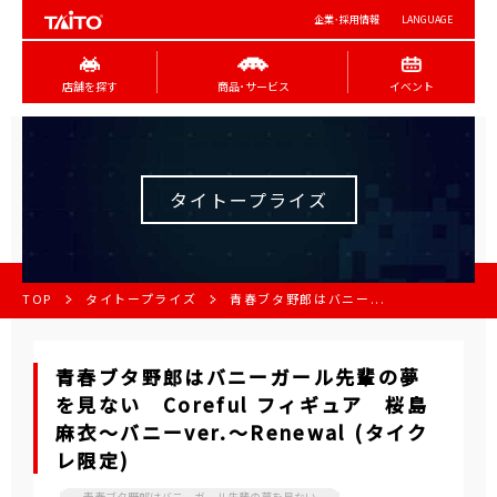
企業･採用情報
LANGUAGE
店舗を探す
商品･サービス
イベント
タイトープライズ
TOP
タイトープライズ
青春ブタ野郎はバニー...
青春ブタ野郎はバニーガール先輩の夢
を見ない Coreful フィギュア 桜島
麻衣～バニーver.～Renewal (タイク
レ限定)
青春ブタ野郎はバニーガール先輩の夢を見ない