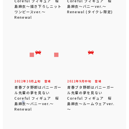
Coreful フィギュア 桜
Coreful フィギュア 桜
島麻衣～描き下ろしニット
島麻衣～バニーver.～
ワンピースver.～
Renewal (タイクレ限定)
Renewal
2022年
10
月
上旬
登場
2022年
9
月
中旬
登場
青春ブタ野郎はバニーガー
青春ブタ野郎はバニーガー
ル先輩の夢を見ない
ル先輩の夢を見ない
Coreful フィギュア 桜
Coreful フィギュア 桜
島麻衣～バニーver.～
島麻衣～ルームウェアver.
Renewal
～