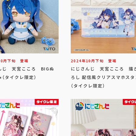
10
月
下旬
登場
2024年
10
月
下旬
登場
んじ 天宮こころ BIGぬ
にじさんじ 天宮こころ 描
み（タイクレ限定）
ろし 配信風クリアスマホスタ
（タイクレ限定）