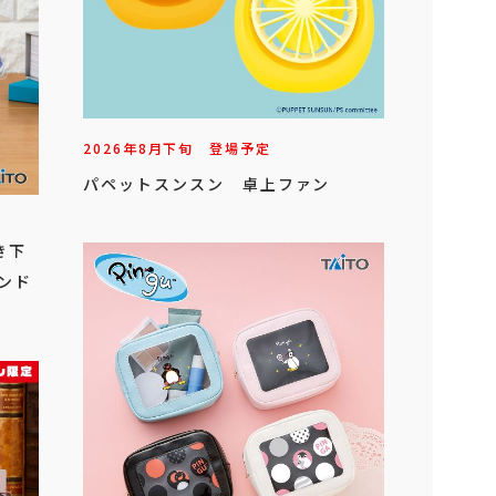
2026年
8
月
下旬
登場予定
パペットスンスン 卓上ファン
き下
ンド