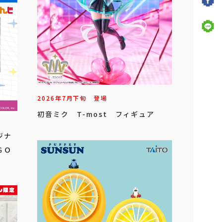
2026年
7
月
下旬
登場
初音ミク T-most フィギュア
ジナ
ＧＯ