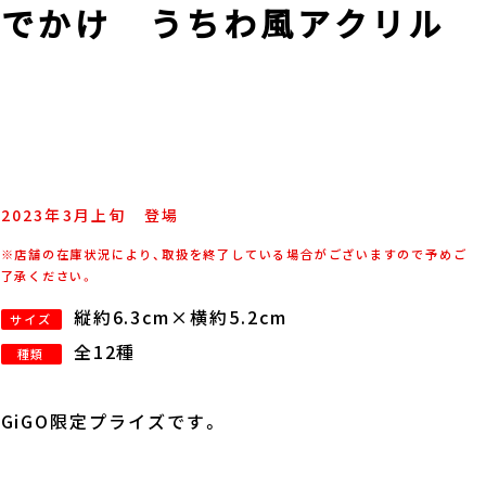
おでかけ うちわ風アクリル
2023年
3
月
上旬
登場
※店舗の在庫状況により、取扱を終了している場合がございますので予めご
了承ください。
縦約6.3cm×横約5.2cm
サイズ
全12種
種類
GiGO限定プライズです。