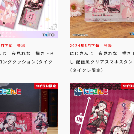
8
月
下旬
登場
2024年
8
月
下旬
登場
んじ 夜見れな 描き下ろ
にじさんじ 夜見れな 描き
Gロングクッション（タイク
し 配信風クリアスマホスタン
（タイクレ限定）