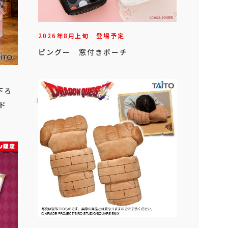
2026年
8
月
上旬
登場予定
ピングー 窓付きポーチ
下ろ
ド