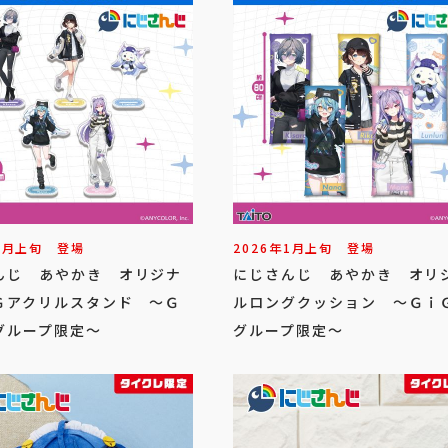
1
月
上旬
登場
2026年
1
月
上旬
登場
んじ あやかき オリジナ
にじさんじ あやかき オリ
Ｇアクリルスタンド ～Ｇ
ルロングクッション ～Ｇｉ
グループ限定～
グループ限定～