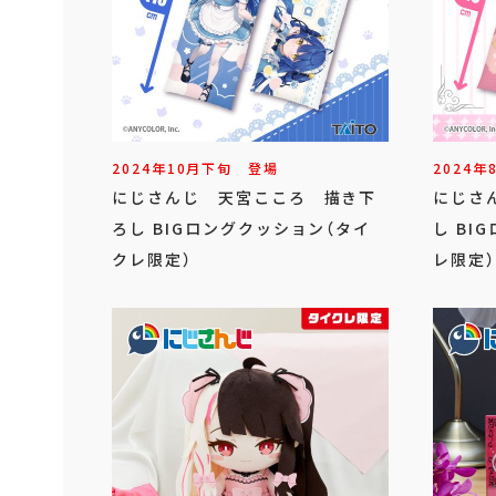
2024年
10
月
下旬
登場
2024年
にじさんじ 天宮こころ 描き下
にじさ
ろし BIGロングクッション（タイ
し BI
クレ限定）
レ限定）