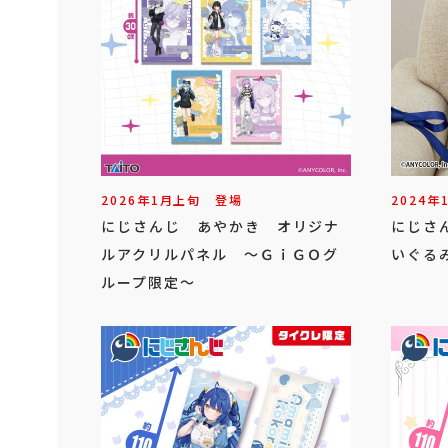
2026年
1
月
上旬
登場
2024年
にじさんじ あやかき オリジナ
にじさ
ルアクリルパネル ～ＧｉＧＯグ
いぐる
ループ限定～