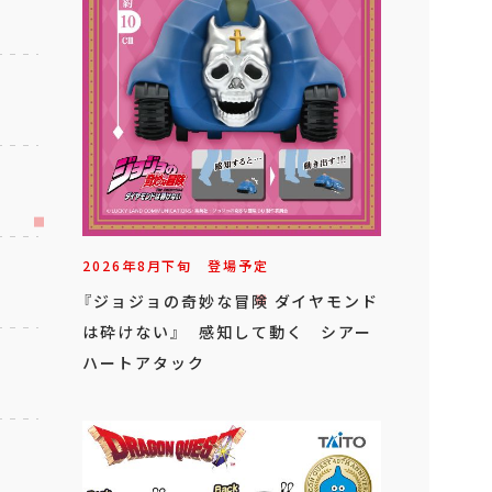
2026年
8
月
下旬
登場予定
『ジョジョの奇妙な冒険 ダイヤモンド
は砕けない』 感知して動く シアー
ハートアタック