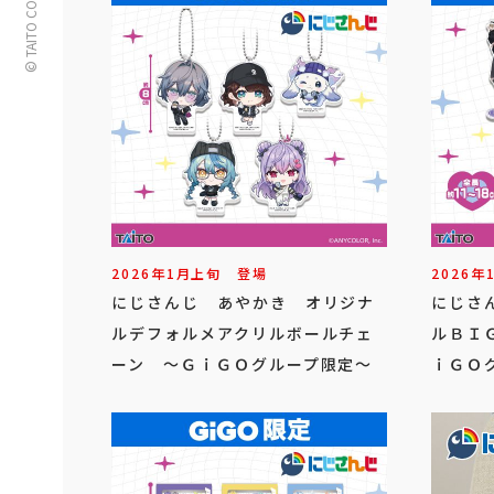
© TAITO CORPORATION
2026年
1
月
上旬
登場
2026年
にじさんじ あやかき オリジナ
にじさ
ルデフォルメアクリルボールチェ
ルＢＩ
ーン ～ＧｉＧＯグループ限定～
ｉＧＯ