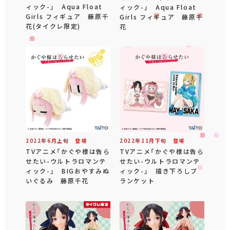
ィック-」 Aqua Float
ィック-」 Aqua Float
Girls フィギュア 藤原千
Girls フィギュア 藤原千
花(タイクレ限定)
花
2022年
6
月
上旬
登場
2022年
11
月
下旬
登場
TVアニメ「かぐや様は告ら
TVアニメ「かぐや様は告ら
せたい-ウルトラロマンテ
せたい-ウルトラロマンテ
ィック-」 BIGおやすみぬ
ィック-」 描き下ろしブ
いぐるみ 藤原千花
ランケット