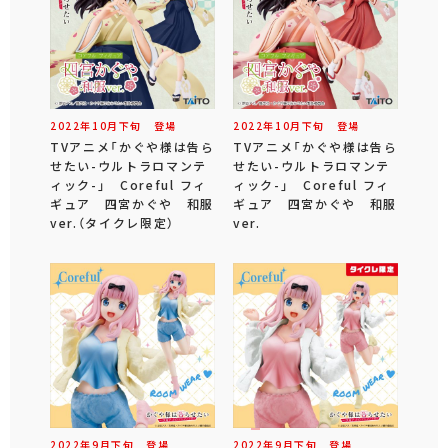
2022年
10
月
下旬
登場
2022年
10
月
下旬
登場
TVアニメ「かぐや様は告ら
TVアニメ「かぐや様は告ら
せたい-ウルトラロマンテ
せたい-ウルトラロマンテ
ィック-」 Coreful フィ
ィック-」 Coreful フィ
ギュア 四宮かぐや 和服
ギュア 四宮かぐや 和服
ver.（タイクレ限定）
ver.
2022年
9
月
下旬
登場
2022年
9
月
下旬
登場