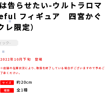
様は告らせたい-ウルトラロマ
reful フィギュア 四宮かぐ
イクレ限定）
ィック-
2022年
10
月
下旬
登場
※店舗の在庫状況により、取扱を終了している場合がございますので予めご
了承ください。
約20cm
サイズ
全1種
種類