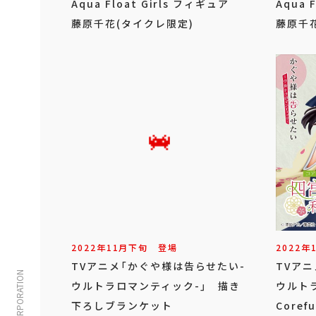
Aqua Float Girls フィギュア
Aqua 
藤原千花(タイクレ限定)
藤原千
2022年
11
月
下旬
登場
2022年
TVアニメ「かぐや様は告らせたい-
TVア
ウルトラロマンティック-」 描き
ウルト
下ろしブランケット
Core