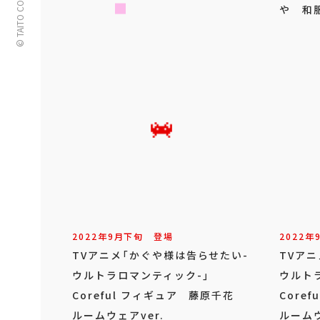
© TAITO CORPORATION
や 和服
2022年
9
月
下旬
登場
2022年
TVアニメ「かぐや様は告らせたい-
TVア
ウルトラロマンティック-」
ウルト
Coreful フィギュア 藤原千花
Core
ルームウェアver.
ルームウ