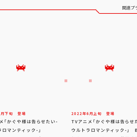
関連プ
3
月
下旬
登場
2022年
6
月
上旬
登場
ニメ「かぐや様は告らせたい-
TVアニメ「かぐや様は告らせ
ラロマンティック-」
ウルトラロマンティック-」 B