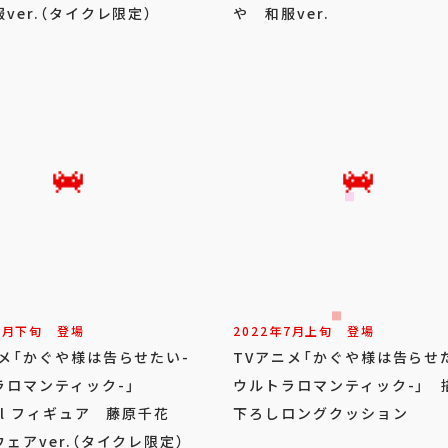
ver.（タイクレ限定）
や 和服ver.
9
月
下旬
登場
2022年
7
月
上旬
登場
ニメ「かぐや様は告らせたい-
TVアニメ「かぐや様は告らせ
ラロマンティック-」
ウルトラロマンティック-」 
ful フィギュア 藤原千花
下ろしロングクッション
ェアver.（タイクレ限定）