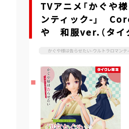
TVアニメ「かぐや
ンティック-」 Co
や 和服ver.（タ
かぐや様は告らせたい-ウルトラロマンテ