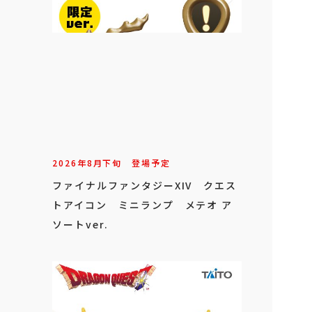
2026年
8
月
下旬
登場予定
ファイナルファンタジーXIV クエス
トアイコン ミニランプ メテオ ア
ソートver.