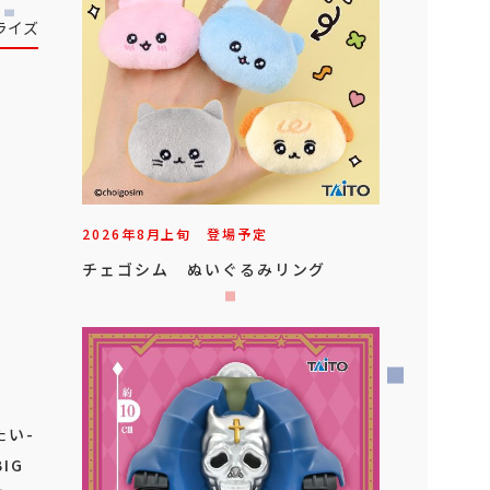
ライズ
2026年
8
月
上旬
登場予定
チェゴシム ぬいぐるみリング
たい-
IG