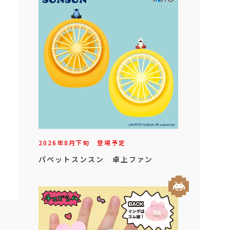
2026年
8
月
下旬
登場予定
パペットスンスン 卓上ファン