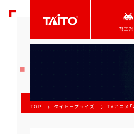
점포검
TOP
タイトープライズ
TVアニメ「