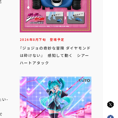
花
2026年
8
月
下旬
登場予定
『ジョジョの奇妙な冒険 ダイヤモンド
は砕けない』 感知して動く シアー
ハートアタック
たい-
ぐ