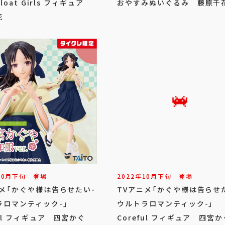
Float Girls フィギュア
おやすみぬいぐるみ 藤原千
花
10
月
下旬
登場
2022年
10
月
下旬
登場
ニメ「かぐや様は告らせたい-
TVアニメ「かぐや様は告らせ
ラロマンティック-」
ウルトラロマンティック-」
ful フィギュア 四宮かぐ
Coreful フィギュア 四宮か