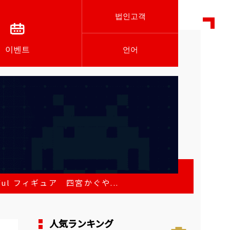
법인고객
이벤트
언어
l フィギュア 四宮かぐや...
人気ランキング