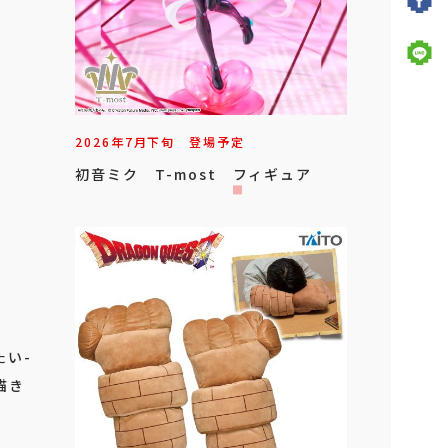
2026年
7
月
下旬
登場予定
初音ミク T-most フィギュア
たい-
描き