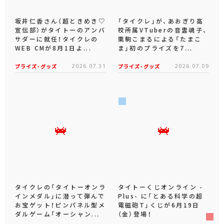
坂井仁香さん（超ときめき♡
「タイクレ」が、あおぎり高
宣伝部）がタイトーのアンバ
校所属VTuberの音霊魂子、
サダーに就任！タイクレの
栗駒こまるによる「たまこ
WEB CMが8月1日よ...
ま」初のプライズを7...
プライズ・グッズ
2026.07.31
プライズ・グッズ
2026.07.09
タイクレの「タイトーオンラ
タイトーくじオンライン -
インメダル」に潜って弾んで
Plus- に「とある科学の超
お宝ゲット！ピンパネル型メ
電磁砲T」くじが6月19日
ダルゲーム「オーシャン...
（金）登場！