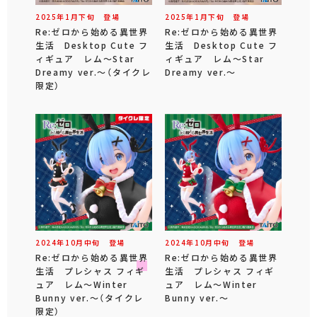
2025年
1
月
下旬
登場
2025年
1
月
下旬
登場
Re:ゼロから始める異世界
Re:ゼロから始める異世界
生活 Desktop Cute フ
生活 Desktop Cute フ
ィギュア レム～Star
ィギュア レム～Star
Dreamy ver.～（タイクレ
Dreamy ver.～
限定）
2024年
10
月
中旬
登場
2024年
10
月
中旬
登場
Re:ゼロから始める異世界
Re:ゼロから始める異世界
生活 プレシャス フィギ
生活 プレシャス フィギ
ュア レム～Winter
ュア レム～Winter
Bunny ver.～（タイクレ
Bunny ver.～
限定）