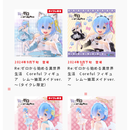
2024年
9
月
下旬
登場
2024年
9
月
下旬
登場
Re:ゼロから始める異世界
Re:ゼロから始める異世界
生活 Coreful フィギュ
生活 Coreful フィギュ
ア レム～猫耳メイドver.
ア レム～猫耳メイドver.
～（タイクレ限定）
～