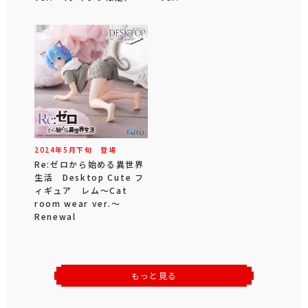
2024年
5
月
下旬
登場
Re:ゼロから始める異世界
生活 Desktop Cute フ
ィギュア レム～Cat
room wear ver.～
Renewal
もっと見る