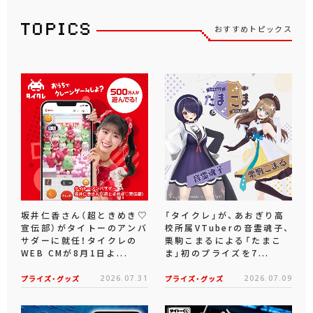
おすすめトピックス
坂井仁香さん（超ときめき♡
「タイクレ」が、あおぎり高
宣伝部）がタイトーのアンバ
校所属VTuberの音霊魂子、
サダーに就任！タイクレの
栗駒こまるによる「たまこ
WEB CMが8月1日よ...
ま」初のプライズを7...
プライズ・グッズ
2026.07.31
プライズ・グッズ
2026.07.09