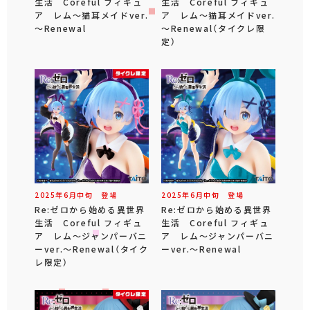
生活 Coreful フィギュ
生活 Coreful フィギュ
ア レム～猫耳メイドver.
ア レム～猫耳メイドver.
～Renewal
～Renewal（タイクレ限
定）
2025年
6
月
中旬
登場
2025年
6
月
中旬
登場
Re:ゼロから始める異世界
Re:ゼロから始める異世界
生活 Coreful フィギュ
生活 Coreful フィギュ
ア レム～ジャンパーバニ
ア レム～ジャンパーバニ
ーver.～Renewal（タイク
ーver.～Renewal
レ限定）