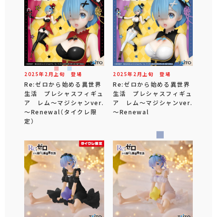
2025年
2
月
上旬
登場
2025年
2
月
上旬
登場
Re:ゼロから始める異世界
Re:ゼロから始める異世界
生活 プレシャスフィギュ
生活 プレシャスフィギュ
ア レム～マジシャンver.
ア レム～マジシャンver.
～Renewal（タイクレ限
～Renewal
定）