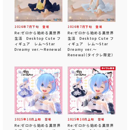
2026年
7
月
下旬
登場
2026年
7
月
下旬
登場
Re:ゼロから始める異世界
Re:ゼロから始める異世界
生活 Desktop Cute フ
生活 Desktop Cute フ
ィギュア レム～Star
ィギュア レム～Star
Dreamy ver.～Renewal
Dreamy ver.～
Renewal（タイクレ限定）
2025年
10
月
上旬
登場
2025年
10
月
上旬
登場
Re:ゼロから始める異世界
Re:ゼロから始める異世界