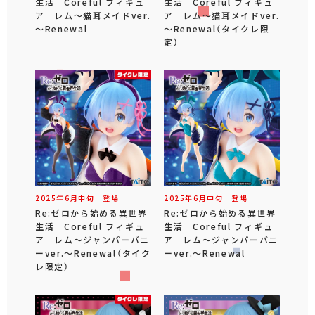
生活 Coreful フィギュ
生活 Coreful フィギュ
ア レム～猫耳メイドver.
ア レム～猫耳メイドver.
～Renewal
～Renewal（タイクレ限
定）
2025年
6
月
中旬
登場
2025年
6
月
中旬
登場
Re:ゼロから始める異世界
Re:ゼロから始める異世界
生活 Coreful フィギュ
生活 Coreful フィギュ
ア レム～ジャンパーバニ
ア レム～ジャンパーバニ
ーver.～Renewal（タイク
ーver.～Renewal
レ限定）