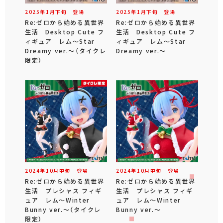
2025年
1
月
下旬
登場
2025年
1
月
下旬
登場
Re:ゼロから始める異世界
Re:ゼロから始める異世界
生活 Desktop Cute フ
生活 Desktop Cute フ
ィギュア レム～Star
ィギュア レム～Star
Dreamy ver.～（タイクレ
Dreamy ver.～
限定）
2024年
10
月
中旬
登場
2024年
10
月
中旬
登場
Re:ゼロから始める異世界
Re:ゼロから始める異世界
生活 プレシャス フィギ
生活 プレシャス フィギ
ュア レム～Winter
ュア レム～Winter
Bunny ver.～（タイクレ
Bunny ver.～
限定）