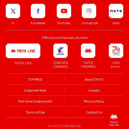
X
Facebook
YouTube
Instagram
note
Official Live Channels / Archive
ZUNTATA
TAITO
70th
TAITO LIVE
CHANNEL
CHANNEL
anniv.
TOP PAGE
About TAITO
Corporate View
Careers
Part-time Employment
Privacy Policy
Terms of Use
Contact Us
© TAITO CORPORATION