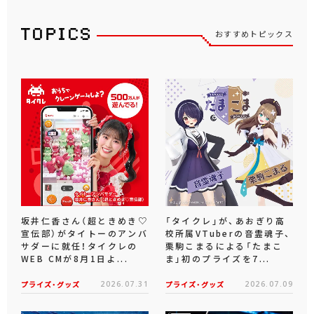
おすすめトピックス
坂井仁香さん（超ときめき♡
「タイクレ」が、あおぎり高
宣伝部）がタイトーのアンバ
校所属VTuberの音霊魂子、
サダーに就任！タイクレの
栗駒こまるによる「たまこ
WEB CMが8月1日よ...
ま」初のプライズを7...
プライズ・グッズ
2026.07.31
プライズ・グッズ
2026.07.09