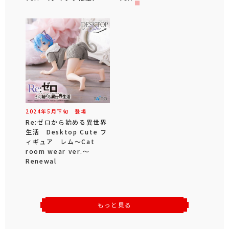
2024年
5
月
下旬
登場
Re:ゼロから始める異世界
生活 Desktop Cute フ
ィギュア レム～Cat
room wear ver.～
Renewal
もっと見る