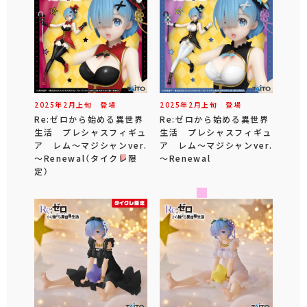
2025年
2
月
上旬
登場
2025年
2
月
上旬
登場
Re:ゼロから始める異世界
Re:ゼロから始める異世界
生活 プレシャスフィギュ
生活 プレシャスフィギュ
ア レム～マジシャンver.
ア レム～マジシャンver.
～Renewal（タイクレ限
～Renewal
定）