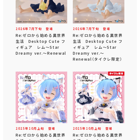
2026年
7
月
下旬
登場
2026年
7
月
下旬
登場
Re:ゼロから始める異世界
Re:ゼロから始める異世界
生活 Desktop Cute フ
生活 Desktop Cute フ
ィギュア レム～Star
ィギュア レム～Star
Dreamy ver.～Renewal
Dreamy ver.～
Renewal（タイクレ限定）
2025年
10
月
上旬
登場
2025年
10
月
上旬
登場
Re:ゼロから始める異世界
Re:ゼロから始める異世界