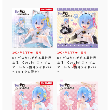
2024年
9
月
下旬
登場
2024年
9
月
下旬
登場
Re:ゼロから始める異世界
Re:ゼロから始める異世界
生活 Coreful フィギュ
生活 Coreful フィギュ
ア レム～猫耳メイドver.
ア レム～猫耳メイドver.
～（タイクレ限定）
～