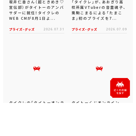
坂井仁香さん（超ときめき♡
「タイクレ」が、あおぎり高
宣伝部）がタイトーのアンバ
校所属VTuberの音霊魂子、
サダーに就任！タイクレの
栗駒こまるによる「たまこ
WEB CMが8月1日よ...
ま」初のプライズを7...
プライズ・グッズ
2026.07.31
プライズ・グッズ
2026.07.09
タイクレの「タイトーオンラ
タイトーくじオンライン -
インメダル」に潜って弾んで
Plus- に「とある科学の超
お宝ゲット！ピンパネル型メ
電磁砲T」くじが6月19日
ダルゲーム「オーシャン...
（金）登場！
プライズ・グッズ
2026.06.25