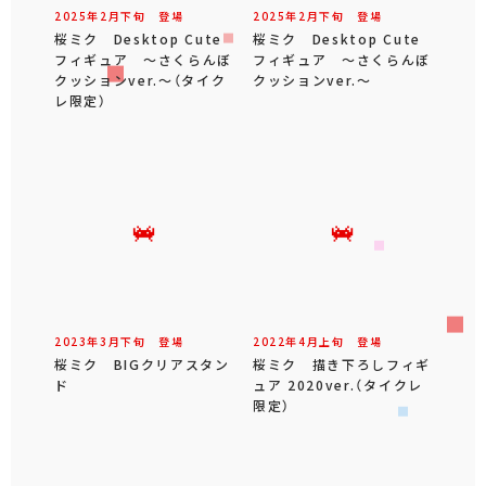
2025年
2
月
下旬
登場
2025年
2
月
下旬
登場
桜ミク Desktop Cute
桜ミク Desktop Cute
フィギュア ～さくらんぼ
フィギュア ～さくらんぼ
クッションver.～（タイク
クッションver.～
レ限定）
2023年
3
月
下旬
登場
2022年
4
月
上旬
登場
桜ミク BIGクリアスタン
桜ミク 描き下ろしフィギ
ド
ュア 2020ver.（タイクレ
限定）