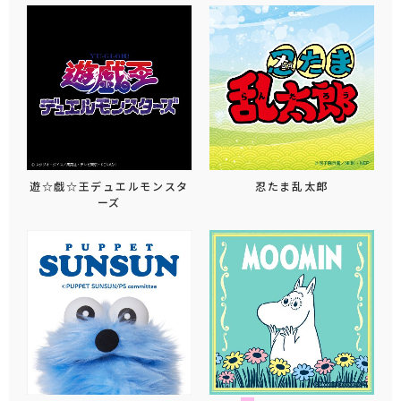
遊☆戯☆王デュエルモンスタ
忍たま乱太郎
ーズ