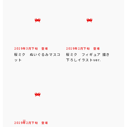
2019年
3
月
下旬
登場
2019年
2
月
下旬
登場
桜ミク ぬいぐるみマスコ
桜ミク フィギュア 描き
ット
下ろしイラストver.
2019年
2
月
下旬
登場