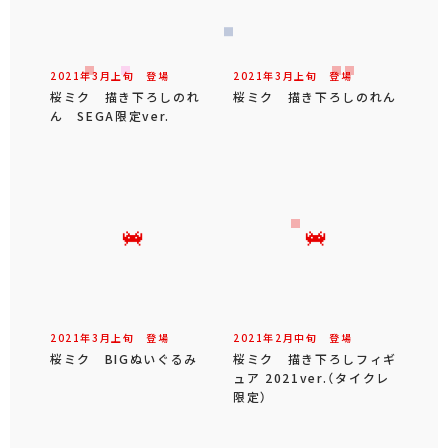
2021年
3
月
上旬
登場
2021年
3
月
上旬
登場
桜ミク 描き下ろしのれ
桜ミク 描き下ろしのれん
ん SEGA限定ver.
2021年
3
月
上旬
登場
2021年
2
月
中旬
登場
桜ミク BIGぬいぐるみ
桜ミク 描き下ろしフィギ
ュア 2021ver.（タイクレ
限定）