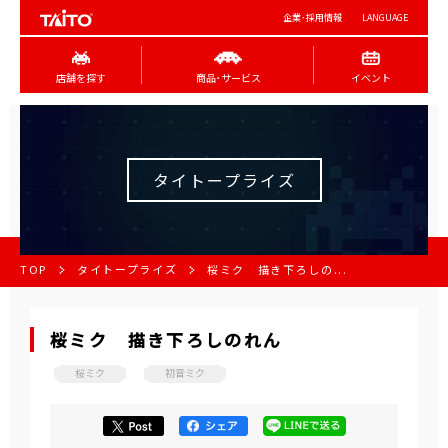
企業･採用情報
LANGUAGE
店舗を探す
商品･サービス
イベント
タイトープライズ
TOP
タイトープライズ
桜ミク 描き下ろしの...
桜ミク 描き下ろしのれん
桜ミク
初音ミク