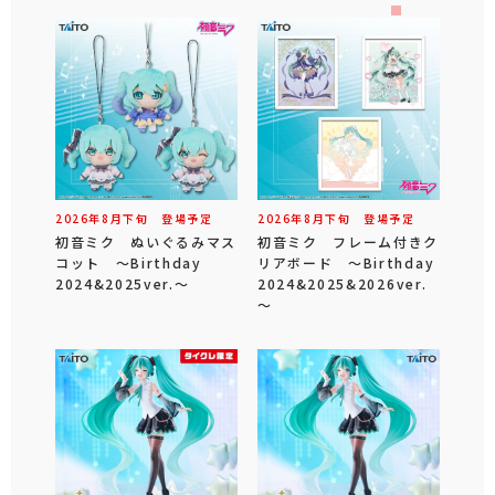
2026年
8
月
下旬
登場予定
2026年
8
月
下旬
登場予定
初音ミク ぬいぐるみマス
初音ミク フレーム付きク
コット ～Birthday
リアボード ～Birthday
2024&2025ver.～
2024&2025&2026ver.
～