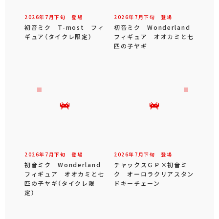
2026年
7
月
下旬
登場
2026年
7
月
下旬
登場
初音ミク T-most フィ
初音ミク Wonderland
ギュア（タイクレ限定）
フィギュア オオカミと七
匹の子ヤギ
2026年
7
月
下旬
登場
2026年
7
月
下旬
登場
初音ミク Wonderland
チャックスＧＰ×初音ミ
フィギュア オオカミと七
ク オーロラクリアスタン
匹の子ヤギ（タイクレ限
ドキーチェーン
定）