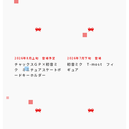
2026年
8
月
上旬
登場予定
2026年
7
月
下旬
登場
チャックスＧＰ×初音ミ
初音ミク T-most フィ
ク ミニチュアスケートボ
ギュア
ードキーホルダー