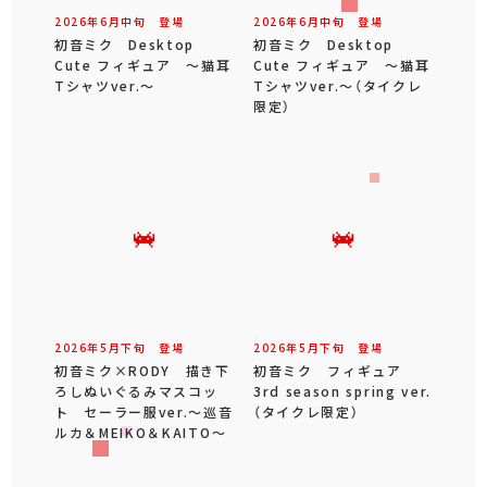
2026年
6
月
中旬
登場
2026年
6
月
中旬
登場
初音ミク Desktop
初音ミク Desktop
Cute フィギュア ～猫耳
Cute フィギュア ～猫耳
Tシャツver.～
Tシャツver.～（タイクレ
限定）
2026年
5
月
下旬
登場
2026年
5
月
下旬
登場
初音ミク×RODY 描き下
初音ミク フィギュア
ろしぬいぐるみマスコッ
3rd season spring ver.
ト セーラー服ver.～巡音
（タイクレ限定）
ルカ＆MEIKO＆KAITO～