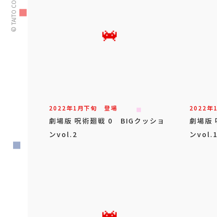
© TAITO CORPORATION
2022年
1
月
下旬
登場
2022年
劇場版 呪術廻戦 0 BIGクッショ
劇場版 
ンvol.2
ンvol.