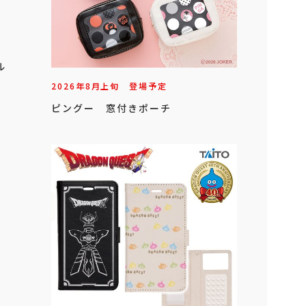
オル
2026年
8
月
上旬
登場予定
ピングー 窓付きポーチ