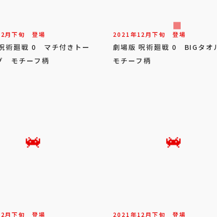
12
月
下旬
登場
2021年
12
月
下旬
登場
 呪術廻戦 0 マチ付きトー
劇場版 呪術廻戦 0 BIGタ
グ モチーフ柄
モチーフ柄
12
月
下旬
登場
2021年
12
月
下旬
登場