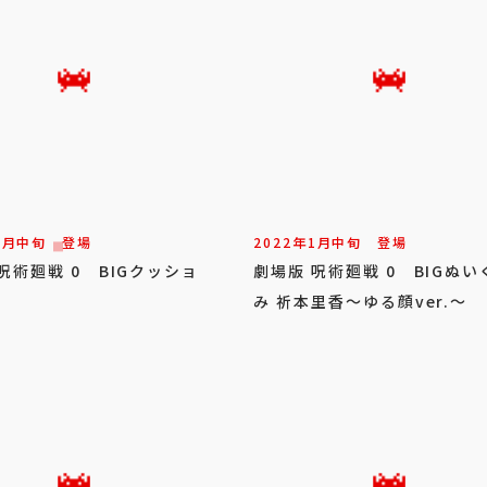
1
月
中旬
登場
2022年
1
月
中旬
登場
呪術廻戦 0 BIGクッショ
劇場版 呪術廻戦 0 BIGぬい
1
み 祈本里香～ゆる顔ver.～