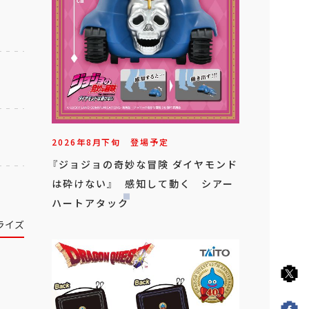
2026年
8
月
下旬
登場予定
『ジョジョの奇妙な冒険 ダイヤモンド
は砕けない』 感知して動く シアー
ハートアタック
ライズ