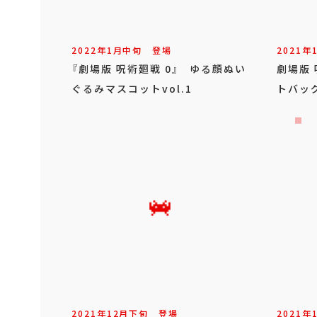
2022年
1
月
中旬
登場
2021年
『劇場版 呪術廻戦 0』 ゆる顔ぬい
劇場版
ぐるみマスコットvol.1
トバッ
2021年
12
月
下旬
登場
2021年