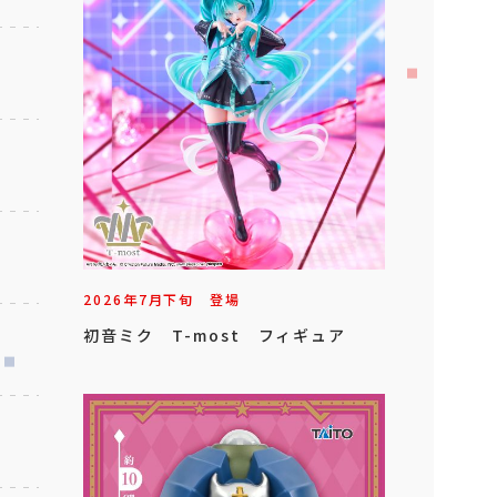
2026年
7
月
下旬
登場
初音ミク T-most フィギュア