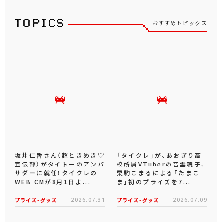
おすすめトピックス
坂井仁香さん（超ときめき♡
「タイクレ」が、あおぎり高
宣伝部）がタイトーのアンバ
校所属VTuberの音霊魂子、
サダーに就任！タイクレの
栗駒こまるによる「たまこ
WEB CMが8月1日よ...
ま」初のプライズを7...
プライズ・グッズ
2026.07.31
プライズ・グッズ
2026.07.09