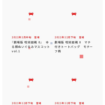
2022年
1
月
中旬
登場
2021年
12
月
下旬
登場
『劇場版 呪術廻戦 0』 ゆ
劇場版 呪術廻戦 0 マチ
る顔ぬいぐるみマスコット
付きトートバッグ モチー
vol.1
フ柄
2021年
12
月
下旬
登場
2021年
12
月
下旬
登場