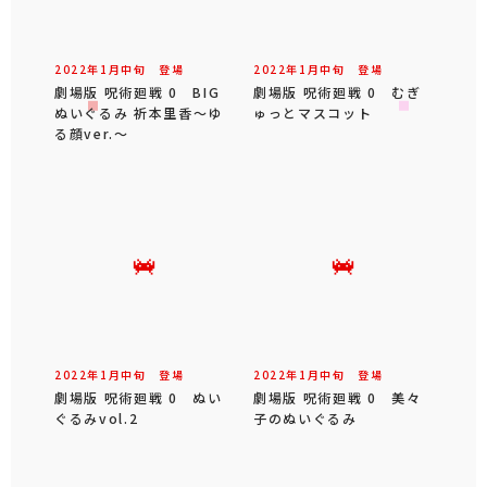
2022年
1
月
中旬
登場
2022年
1
月
中旬
登場
劇場版 呪術廻戦 0 BIG
劇場版 呪術廻戦 0 むぎ
ぬいぐるみ 祈本里香～ゆ
ゅっとマスコット
る顔ver.～
2022年
1
月
中旬
登場
2022年
1
月
中旬
登場
劇場版 呪術廻戦 0 ぬい
劇場版 呪術廻戦 0 美々
ぐるみvol.2
子のぬいぐるみ