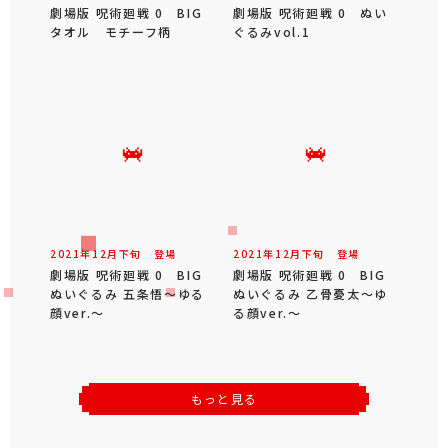
劇場版 呪術廻戦 0 BIG
劇場版 呪術廻戦 0 ぬい
タオル モチーフ柄
ぐるみvol.1
2021年
12
月
下旬
登場
2021年
12
月
下旬
登場
劇場版 呪術廻戦 0 BIG
劇場版 呪術廻戦 0 BIG
ぬいぐるみ 五条悟～ゆる
ぬいぐるみ 乙骨憂太～ゆ
顔ver.～
る顔ver.～
もっと見る