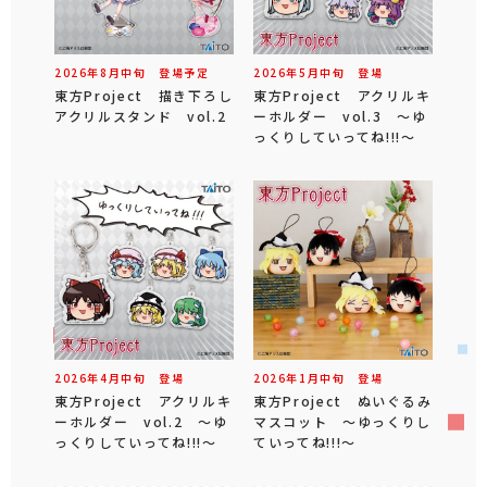
2026年
8
月
中旬
登場予定
2026年
5
月
中旬
登場
東方Project 描き下ろし
東方Project アクリルキ
アクリルスタンド vol.2
ーホルダー vol.3 ～ゆ
っくりしていってね!!!～
2026年
4
月
中旬
登場
2026年
1
月
中旬
登場
東方Project アクリルキ
東方Project ぬいぐるみ
ーホルダー vol.2 ～ゆ
マスコット ～ゆっくりし
っくりしていってね!!!～
ていってね!!!～