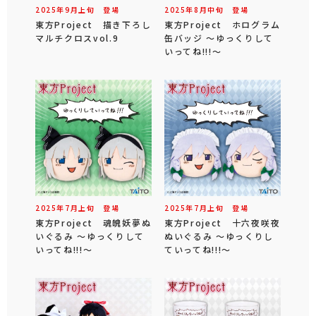
2025年
9
月
上旬
登場
2025年
8
月
中旬
登場
東方Project 描き下ろし
東方Project ホログラム
マルチクロスvol.9
缶バッジ ～ゆっくりして
いってね!!!～
2025年
7
月
上旬
登場
2025年
7
月
上旬
登場
東方Project 魂魄妖夢ぬ
東方Project 十六夜咲夜
いぐるみ ～ゆっくりして
ぬいぐるみ ～ゆっくりし
いってね!!!～
ていってね!!!～