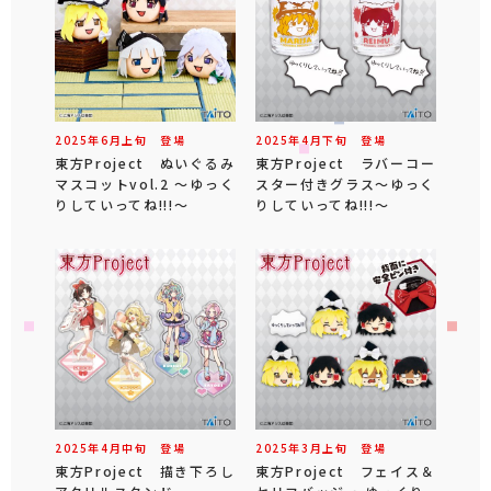
2025年
6
月
上旬
登場
2025年
4
月
下旬
登場
東方Project ぬいぐるみ
東方Project ラバーコー
マスコットvol.2 ～ゆっく
スター付きグラス～ゆっく
りしていってね!!!～
りしていってね!!!～
2025年
4
月
中旬
登場
2025年
3
月
上旬
登場
東方Project 描き下ろし
東方Project フェイス＆