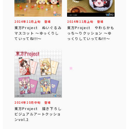
2024年
12
月
上旬
登場
2024年
11
月
上旬
登場
東方Project ぬいぐるみ
東方Project やわらかも
マスコット ～ゆっくりし
っち～りクッション ～ゆ
ていってね!!!～
っくりしていってね!!!～
2024年
10
月
中旬
登場
東方Project 描き下ろし
ビジュアルアートクッショ
ンvol.2