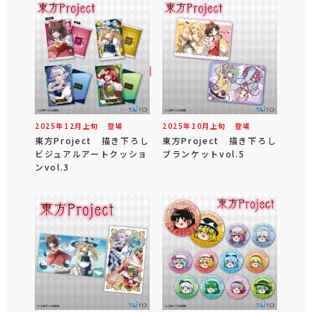
2025年
12
月
上旬
登場
2025年
10
月
上旬
登場
東方Project 描き下ろし
東方Project 描き下ろし
ビジュアルアートクッショ
ブランケットvol.5
ンvol.3