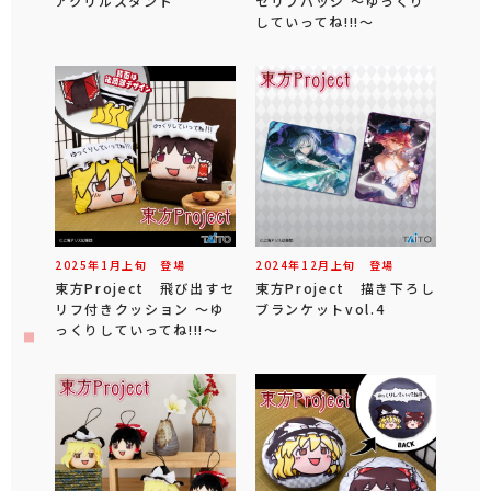
アクリルスタンド
セリフバッジ ～ゆっくり
していってね!!!～
2025年
1
月
上旬
登場
2024年
12
月
上旬
登場
東方Project 飛び出すセ
東方Project 描き下ろし
リフ付きクッション ～ゆ
ブランケットvol.4
っくりしていってね!!!～