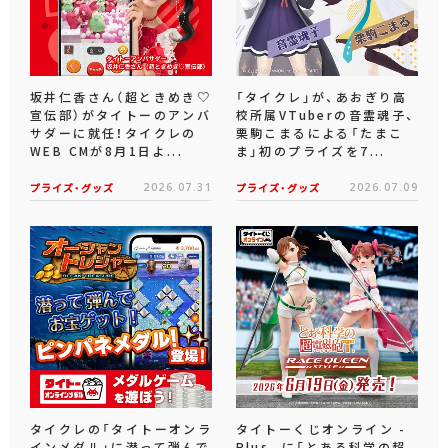
坂井仁香さん（超ときめき♡
「タイクレ」が、あおぎり高
宣伝部）がタイトーのアンバ
校所属VTuberの音霊魂子、
サダーに就任！タイクレの
栗駒こまるによる「たまこ
WEB CMが8月1日よ...
ま」初のプライズを7...
プライズ・グッズ
2026.07.31
プライズ・グッズ
2026.07.09
タイクレの「タイトーオンラ
タイトーくじオンライン -
インメダル」に潜って弾んで
Plus- に「とある科学の超