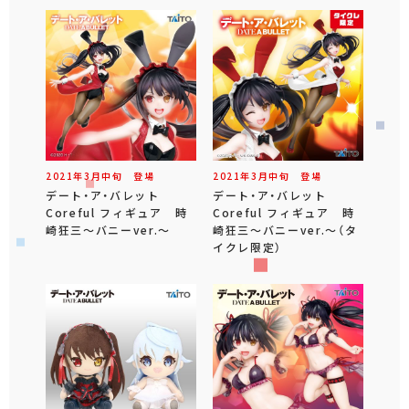
2021年
3
月
中旬
登場
2021年
3
月
中旬
登場
デート・ア・バレット
デート・ア・バレット
Coreful フィギュア 時
Coreful フィギュア 時
崎狂三～バニーver.～
崎狂三～バニーver.～（タ
イクレ限定）