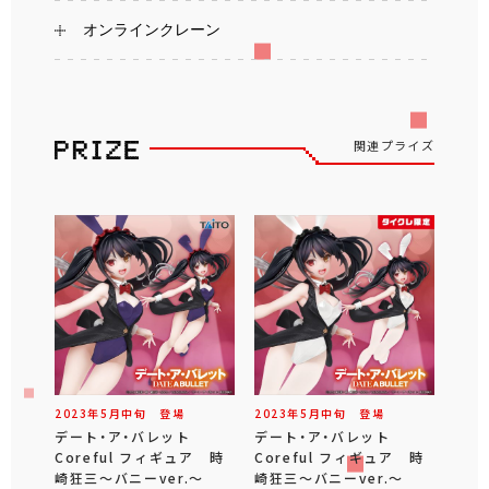
オンラインクレーン
関連プライズ
2023年
5
月
中旬
登場
2023年
5
月
中旬
登場
デート・ア・バレット
デート・ア・バレット
Coreful フィギュア 時
Coreful フィギュア 時
崎狂三～バニーver.～
崎狂三～バニーver.～