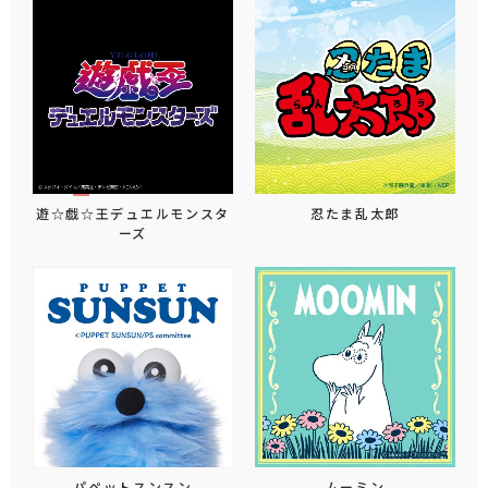
遊☆戯☆王デュエルモンスタ
忍たま乱太郎
ーズ
パペットスンスン
ムーミン