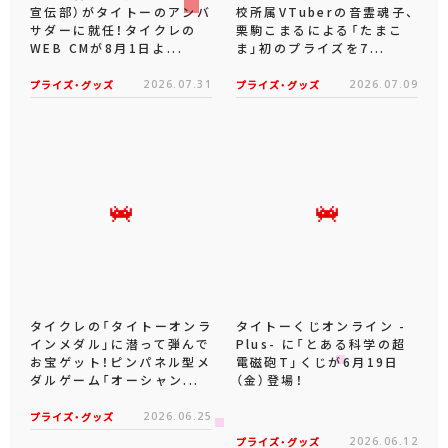
宣伝部）がタイトーのアンバ
校所属VTuberの音霊魂子、
サダーに就任！タイクレの
栗駒こまるによる「たまこ
WEB CMが8月1日よ...
ま」初のプライズを7...
プライズ・グッズ
2026.07.31
プライズ・グッズ
2026.07.09
タイクレの「タイトーオンラ
タイトーくじオンライン -
インメダル」に潜って弾んで
Plus- に「とある科学の超
お宝ゲット！ピンパネル型メ
電磁砲T」くじが6月19日
ダルゲーム「オーシャン...
（金）登場！
プライズ・グッズ
2026.06.25
プライズ・グッズ
2026.06.12