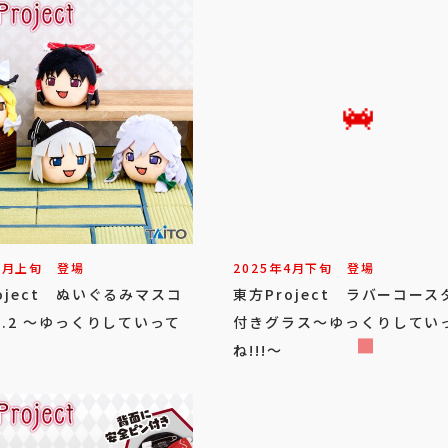
6
月
上旬
登場
2025年
4
月
下旬
登場
oject ぬいぐるみマスコ
東方Project ラバーコース
l.2 ～ゆっくりしていって
付きグラス～ゆっくりしてい
ね!!!～