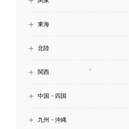
関東
東海
北陸
関西
中国・四国
九州・沖縄