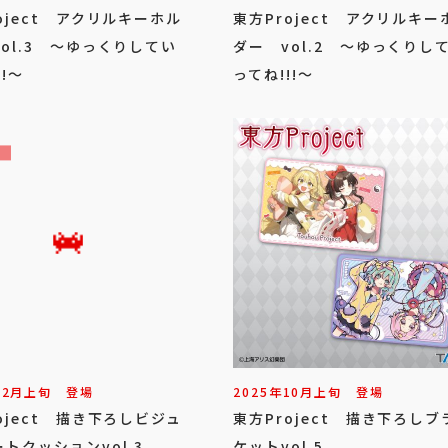
oject アクリルキーホル
東方Project アクリルキー
ol.3 ～ゆっくりしてい
ダー vol.2 ～ゆっくりし
!!～
ってね!!!～
12
月
上旬
登場
2025年
10
月
上旬
登場
oject 描き下ろしビジュ
東方Project 描き下ろしブ
トクッションvol.3
ケットvol.5