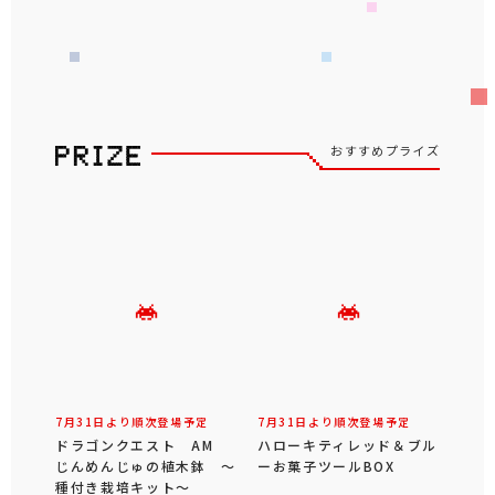
おすすめプライズ
7月31日より順次登場予定
7月31日より順次登場予定
ドラゴンクエスト AM
ハローキティレッド＆ブル
じんめんじゅの植木鉢 ～
ーお菓子ツールBOX
種付き栽培キット～