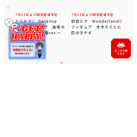
7月31日より順次登場予定
7月31日より順次登場予定
とらドラ！ Desktop
初音ミク Wonderland
Cute フィギュア 逢坂大
フィギュア オオカミと七
河～タイガー水着ver.～
匹の子ヤギ
7月31日より順次登場予定
7月31日より順次登場予定
初音ミク T-most フィ
ナルミヤキャラクターズ
ギュア
mezzo piano withぬ
いぐるみ ～Ribbon～