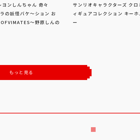
レヨンしんちゃん 奇々
サンリオキャラクターズ クロ
オラの妖怪バケ～ション お
ィギュアコレクション キーホ
OFVIMATES～野原しんの
ー
もっと見る