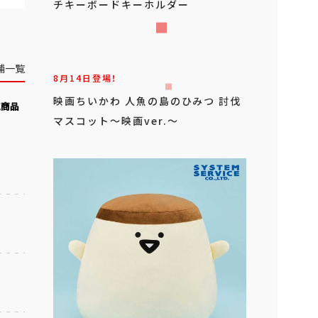
チキーボードキーホルダー
舗一覧
8月14日登場！
映画ちいかわ 人魚の島のひみつ 討伐
気商品
マスコット～映画ver.～