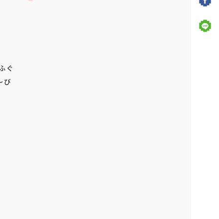
ふぐ
～び