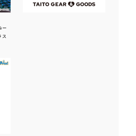
ぬー
ラス