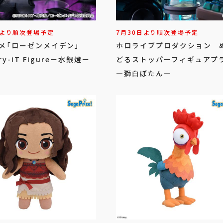
日より順次登場予定
7月30日より順次登場予定
ニメ「ローゼンメイデン」
ホロライブプロダクション 
Try-iT Figureー水銀燈ー
どるストッパーフィギュアプ
―獅白ぼたん―