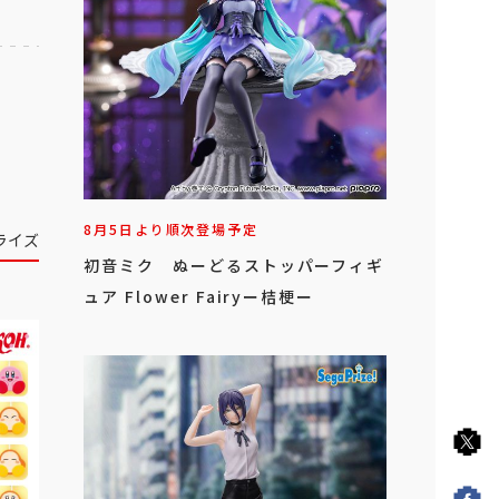
8月5日より順次登場予定
ライズ
初音ミク ぬーどるストッパーフィギ
ュア Flower Fairyー桔梗ー