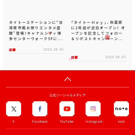
タイトーステーションに“台
「タイトーＨｅｙ」、秋葉原
湾夜市風お祭りエンタメ空
に2号店が近日オープン！ オ
間”登場！キャナルシティ博
ープンを記念してフォロー
多センターウォーク5Fに...
＆リポストキャンペーン...
店舗
2026.08.05
店舗
2026.08.03
公式ソーシャルメディア
X
Facebook
YouTube
Instagram
note