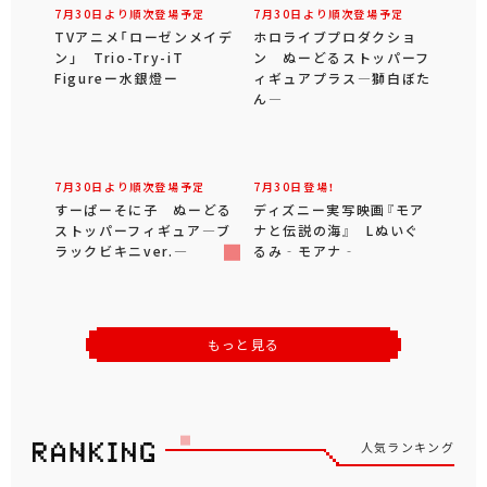
7月30日より順次登場予定
7月30日より順次登場予定
TVアニメ「ローゼンメイデ
ホロライブプロダクショ
ン」 Trio-Try-iT
ン ぬーどるストッパーフ
Figureー水銀燈ー
ィギュアプラス―獅白ぼた
ん―
7月30日より順次登場予定
7月30日登場！
すーぱーそに子 ぬーどる
ディズニー実写映画『モア
ストッパーフィギュア―ブ
ナと伝説の海』 Lぬいぐ
ラックビキニver.―
るみ‐モアナ‐
もっと見る
人気ランキング