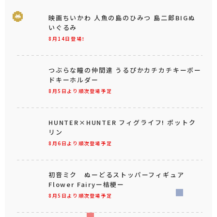
映画ちいかわ 人魚の島のひみつ 島二郎BIGぬ
いぐるみ
8月14日登場！
つぶらな瞳の仲間達 うるぴかカチカチキーボー
ドキーホルダー
8月5日より順次登場予定
HUNTER×HUNTER フィグライフ! ポットク
リン
8月6日より順次登場予定
初音ミク ぬーどるストッパーフィギュア
Flower Fairyー桔梗ー
8月5日より順次登場予定