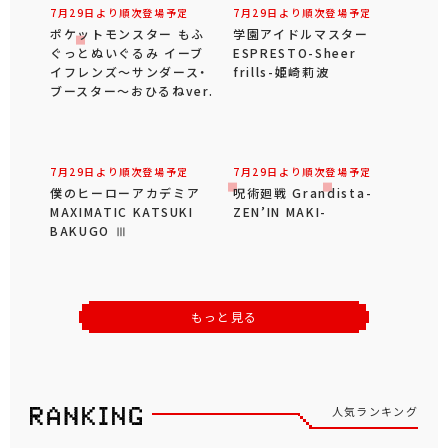
7月29日より順次登場予定
7月29日より順次登場予定
ポケットモンスター もふ
学園アイドルマスター
ぐっとぬいぐるみ イーブ
ESPRESTO-Sheer
イフレンズ～サンダース・
frills-姫崎莉波
ブースター～おひるねver.
7月29日より順次登場予定
7月29日より順次登場予定
僕のヒーローアカデミア
呪術廻戦 Grandista-
MAXIMATIC KATSUKI
ZEN’IN MAKI-
BAKUGO Ⅲ
もっと見る
人気ランキング