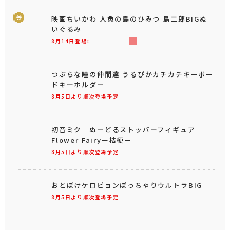
映画ちいかわ 人魚の島のひみつ 島二郎BIGぬ
いぐるみ
8月14日登場！
つぶらな瞳の仲間達 うるぴかカチカチキーボー
ドキーホルダー
8月5日より順次登場予定
初音ミク ぬーどるストッパーフィギュア
Flower Fairyー桔梗ー
8月5日より順次登場予定
おとぼけケロピョンぽっちゃりウルトラBIG
8月5日より順次登場予定