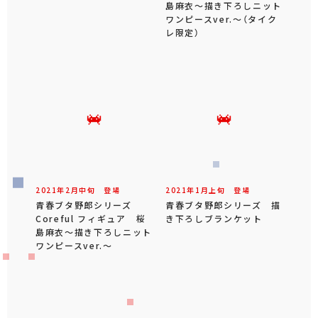
島麻衣～描き下ろしニット
ワンピースver.～（タイク
レ限定）
2021年
2
月
中旬
登場
2021年
1
月
上旬
登場
青春ブタ野郎シリーズ
青春ブタ野郎シリーズ 描
Coreful フィギュア 桜
き下ろしブランケット
島麻衣～描き下ろしニット
ワンピースver.～