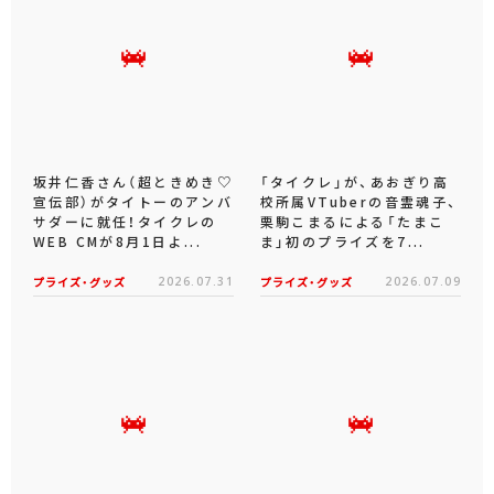
坂井仁香さん（超ときめき♡
「タイクレ」が、あおぎり高
宣伝部）がタイトーのアンバ
校所属VTuberの音霊魂子、
サダーに就任！タイクレの
栗駒こまるによる「たまこ
WEB CMが8月1日よ...
ま」初のプライズを7...
プライズ・グッズ
2026.07.31
プライズ・グッズ
2026.07.09