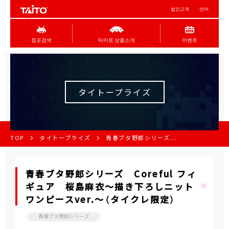
법인고객
언어
점포검색
타이토 상품소개
이벤트
タイトープライズ
TOP
タイトープライズ
青春ブタ野郎シリーズ...
青春ブタ野郎シリーズ Coreful フィ
ギュア 桜島麻衣～描き下ろしニット
ワンピースver.～（タイクレ限定）
青春ブタ野郎シリーズ