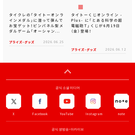
タイクレの「タイトーオンラ
タイトーくじオンライン -
インメダル」に潜って弾んで
Plus- に「とある科学の超
お宝ゲット！ピンパネル型メ
電磁砲T」くじが6月19日
ダルゲーム「オーシャン...
（金）登場！
プライズ・グッズ
2026.06.25
プライズ・グッズ
2026.06.12
공식 소셜 미디어
X
Facebook
YouTube
Instagram
note
공식 생방송・아카이브