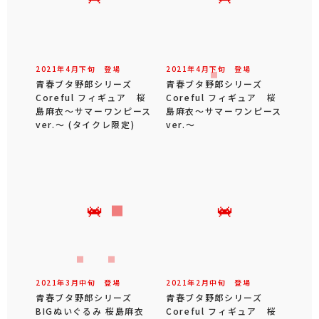
2021年
4
月
下旬
登場
2021年
4
月
下旬
登場
青春ブタ野郎シリーズ
青春ブタ野郎シリーズ
Coreful フィギュア 桜
Coreful フィギュア 桜
島麻衣～サマーワンピース
島麻衣～サマーワンピース
ver.～ (タイクレ限定)
ver.～
2021年
3
月
中旬
登場
2021年
2
月
中旬
登場
青春ブタ野郎シリーズ
青春ブタ野郎シリーズ
BIGぬいぐるみ 桜島麻衣
Coreful フィギュア 桜