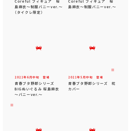
Coreful フィギュア 桜
Coreful フィギュア 桜
島麻衣～制服バニーver.～
島麻衣～制服バニーver.～
（タイクレ限定）
2021年
6
月
中旬
登場
2021年
5
月
中旬
登場
青春ブタ野郎シリーズ
青春ブタ野郎シリーズ 枕
BIGぬいぐるみ 桜島麻衣
カバー
～バニーver.～