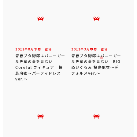
2022年
8
月
下旬
登場
2022年
3
月
中旬
登場
青春ブタ野郎はバニーガー
青春ブタ野郎はバニーガー
ル先輩の夢を見ない
ル先輩の夢を見ない BIG
Coreful フィギュア 桜
ぬいぐるみ 桜島麻衣～デ
島麻衣～パーティドレス
フォルメver.～
ver.～