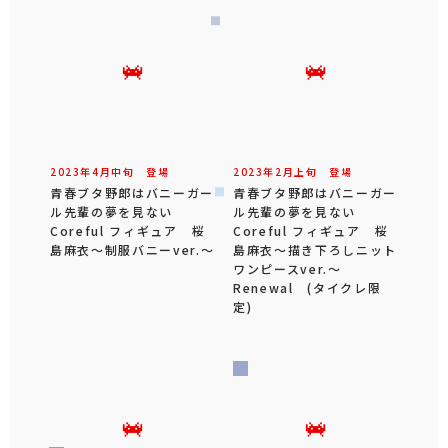
2023年
4
月
中旬
登場
2023年
2
月
上旬
登場
青春ブタ野郎はバニーガー
青春ブタ野郎はバニーガー
ル先輩の夢を見ない
ル先輩の夢を見ない
Coreful フィギュア 桜
Coreful フィギュア 桜
島麻衣～制服バニーver.～
島麻衣～描き下ろしニット
ワンピースver.～
Renewal (タイクレ限
定)