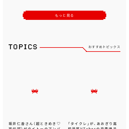
もっと見る
おすすめトピックス
坂井仁香さん（超ときめき♡
「タイクレ」が、あおぎり高
宣伝部）がタイトーのアンバ
校所属VTuberの音霊魂子、