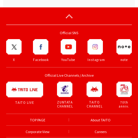
Official SNS
X
Facebook
YouTube
Instagram
note
Official Live Channels / Archive
ZUNTATA
TAITO
70th
TAITO LIVE
CHANNEL
CHANNEL
anniv.
TOP PAGE
About TAITO
Corporate View
Careers