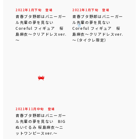
2022年
1
月
下旬
登場
2022年
1
月
下旬
登場
青春ブタ野郎はバニーガー
青春ブタ野郎はバニーガー
ル先輩の夢を見ない
ル先輩の夢を見ない
Coreful フィギュア 桜
Coreful フィギュア 桜
島麻衣～クリアドレスver.
島麻衣～クリアドレスver.
～
～（タイクレ限定）
2021年
11
月
中旬
登場
青春ブタ野郎はバニーガー
ル先輩の夢を見ない BIG
ぬいぐるみ 桜島麻衣～ニ
ットワンピースver.～