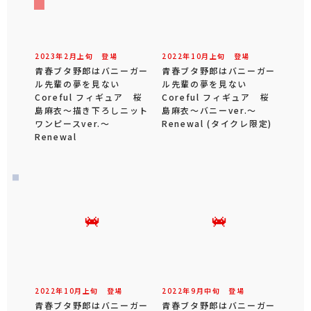
2023年
2
月
上旬
登場
2022年
10
月
上旬
登場
青春ブタ野郎はバニーガー
青春ブタ野郎はバニーガー
ル先輩の夢を見ない
ル先輩の夢を見ない
Coreful フィギュア 桜
Coreful フィギュア 桜
島麻衣～描き下ろしニット
島麻衣～バニーver.～
ワンピースver.～
Renewal (タイクレ限定)
Renewal
2022年
10
月
上旬
登場
2022年
9
月
中旬
登場
青春ブタ野郎はバニーガー
青春ブタ野郎はバニーガー