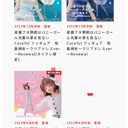
2023年
10
月
中旬
登場
2023年
10
月
中旬
登場
青春ブタ野郎はバニーガー
青春ブタ野郎はバニーガー
ル先輩の夢を見ない
ル先輩の夢を見ない
Coreful フィギュア 桜
Coreful フィギュア 桜
島麻衣～クリアドレスver.
島麻衣～クリアドレスver.
～Renewal(タイクレ限
～Renewal
定)
2023年
8
月
中旬
登場
2023年
8
月
中旬
登場