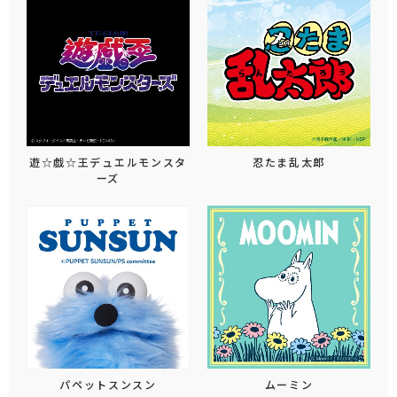
遊☆戯☆王デュエルモンスタ
忍たま乱太郎
ーズ
パペットスンスン
ムーミン