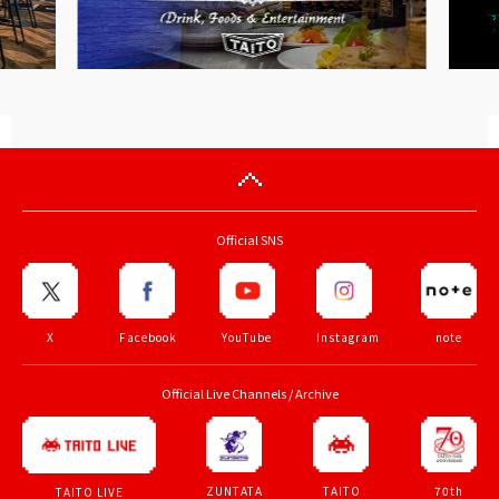
Official SNS
X
Facebook
YouTube
Instagram
note
Official Live Channels / Archive
ZUNTATA
TAITO
70th
TAITO LIVE