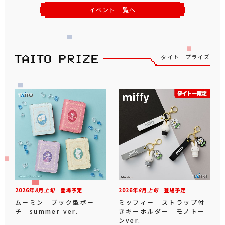
イベント一覧へ
タイトープライズ
2026年
8
月
上旬
登場予定
2026年
8
月
上旬
登場予定
ムーミン ブック型ポー
ミッフィー ストラップ付
チ summer ver.
きキーホルダー モノトー
ンver.