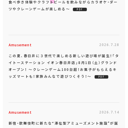
食べ歩き体験やクラフトビールを飲みながらカラオケ・ダー
ツやクレーンゲームが楽しめる～
PDF
Amusement
2026.7.28
この夏、春日井に３世代で楽しめる新しい遊び場が誕生！「タ
イトーステーション イオン春日井店」8月1日（土）グランド
オープン！ ～クレーンゲーム100台超！お菓子がもらえるキ
ッズマートも！家族みんなで遊びつくそう！～
PDF
Amusement
2026.7.14
新宿・歌舞伎町に新たな“滞在型アミューズメント施設”が誕