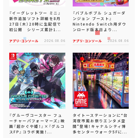
『イーグレットツー ミニ』
『バブルボブル シュガーダ
新作追加ソフト詳細を8月
ンジョン ブースト』
27日（木）20時に生配信で
Nintendo Switch用ダウ
初公開 シリーズ累計1...
ンロード版本日より...
アプリ･コンソール
2026.08.06
アプリ･コンソール
2026.08.06
『グルーヴコースター フュ
タイトーステーションに“台
ーチャーパフォーマーズ』映
湾夜市風お祭りエンタメ空
画『超かぐや姫！』×『グルコ
間”登場！キャナルシティ博
スFP』コラボ実施！...
多センターウォーク5Fに...