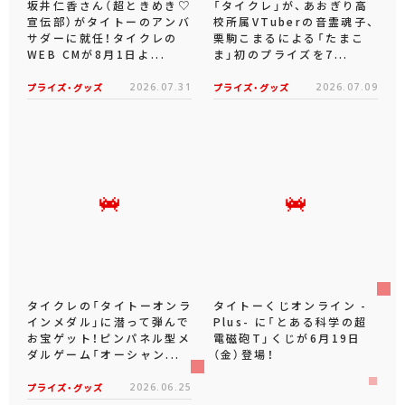
坂井仁香さん（超ときめき♡
「タイクレ」が、あおぎり高
宣伝部）がタイトーのアンバ
校所属VTuberの音霊魂子、
サダーに就任！タイクレの
栗駒こまるによる「たまこ
WEB CMが8月1日よ...
ま」初のプライズを7...
プライズ・グッズ
2026.07.31
プライズ・グッズ
2026.07.09
タイクレの「タイトーオンラ
タイトーくじオンライン -
インメダル」に潜って弾んで
Plus- に「とある科学の超
お宝ゲット！ピンパネル型メ
電磁砲T」くじが6月19日
ダルゲーム「オーシャン...
（金）登場！
プライズ・グッズ
2026.06.25