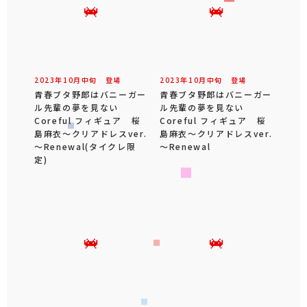
2023年
10
月
中旬
登場
2023年
10
月
中旬
登場
青春ブタ野郎はバニーガー
青春ブタ野郎はバニーガー
ル先輩の夢を見ない
ル先輩の夢を見ない
Coreful フィギュア 桜
Coreful フィギュア 桜
島麻衣～クリアドレスver.
島麻衣～クリアドレスver.
～Renewal(タイクレ限
～Renewal
定)