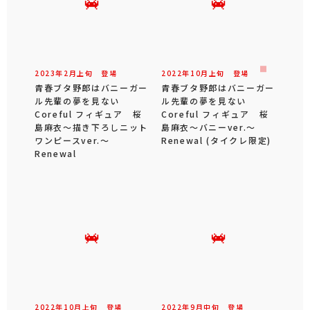
2023年
2
月
上旬
登場
2022年
10
月
上旬
登場
青春ブタ野郎はバニーガー
青春ブタ野郎はバニーガー
ル先輩の夢を見ない
ル先輩の夢を見ない
Coreful フィギュア 桜
Coreful フィギュア 桜
島麻衣～描き下ろしニット
島麻衣～バニーver.～
ワンピースver.～
Renewal (タイクレ限定)
Renewal
2022年
10
月
上旬
登場
2022年
9
月
中旬
登場