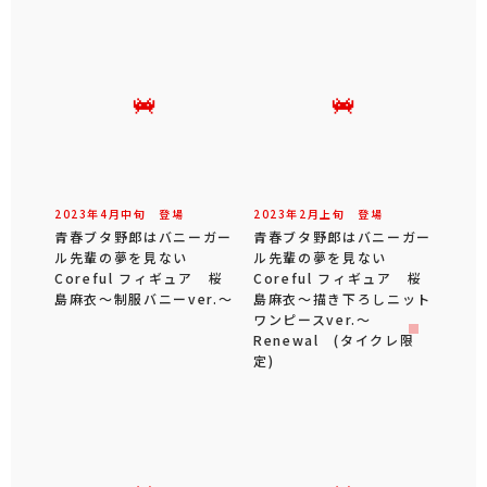
2023年
4
月
中旬
登場
2023年
2
月
上旬
登場
青春ブタ野郎はバニーガー
青春ブタ野郎はバニーガー
ル先輩の夢を見ない
ル先輩の夢を見ない
Coreful フィギュア 桜
Coreful フィギュア 桜
島麻衣～制服バニーver.～
島麻衣～描き下ろしニット
ワンピースver.～
Renewal (タイクレ限
定)