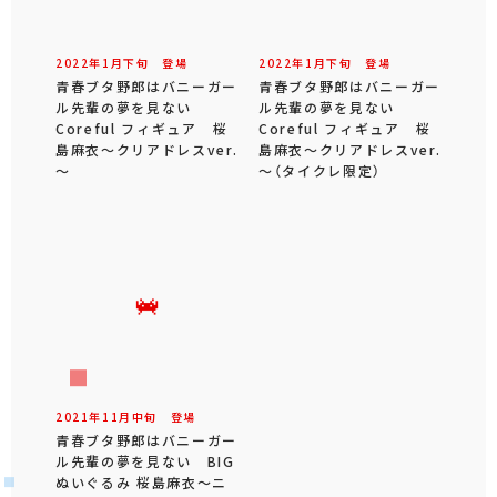
2022年
1
月
下旬
登場
2022年
1
月
下旬
登場
青春ブタ野郎はバニーガー
青春ブタ野郎はバニーガー
ル先輩の夢を見ない
ル先輩の夢を見ない
Coreful フィギュア 桜
Coreful フィギュア 桜
島麻衣～クリアドレスver.
島麻衣～クリアドレスver.
～
～（タイクレ限定）
2021年
11
月
中旬
登場
青春ブタ野郎はバニーガー
ル先輩の夢を見ない BIG
ぬいぐるみ 桜島麻衣～ニ