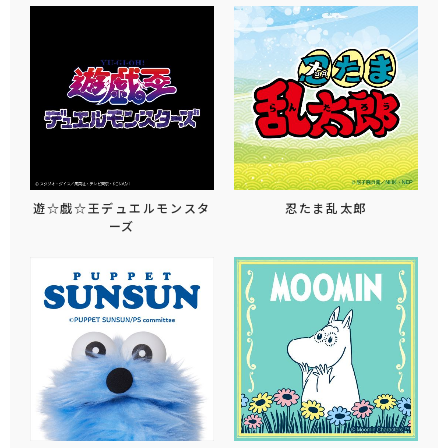
遊☆戯☆王デュエルモンスタ
忍たま乱太郎
ーズ