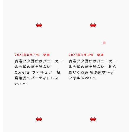
2022年
8
月
下旬
登場
2022年
3
月
中旬
登場
青春ブタ野郎はバニーガー
青春ブタ野郎はバニーガー
ル先輩の夢を見ない
ル先輩の夢を見ない BIG
Coreful フィギュア 桜
ぬいぐるみ 桜島麻衣～デ
島麻衣～パーティドレス
フォルメver.～
ver.～