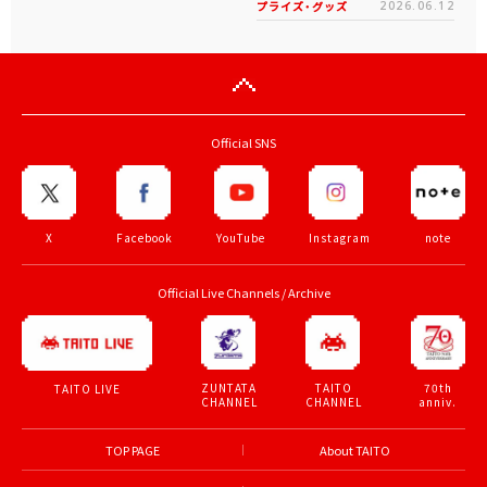
プライズ・グッズ
2026.06.12
Official SNS
X
Facebook
YouTube
Instagram
note
Official Live Channels / Archive
ZUNTATA
TAITO
70th
TAITO LIVE
CHANNEL
CHANNEL
anniv.
TOP PAGE
About TAITO