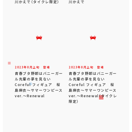
川かえで（タイクレ限定）
川かえで
2023年
8
月
上旬
登場
2023年
8
月
上旬
登場
青春ブタ野郎はバニーガー
青春ブタ野郎はバニーガー
ル先輩の夢を見ない
ル先輩の夢を見ない
Coreful フィギュア 桜
Coreful フィギュア 桜
島麻衣～サマーワンピース
島麻衣～サマーワンピース
ver.～Renewal
ver.～Renewal（タイクレ
限定）