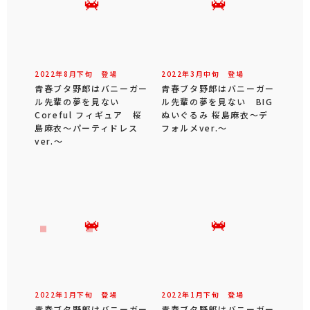
2022年
8
月
下旬
登場
2022年
3
月
中旬
登場
青春ブタ野郎はバニーガー
青春ブタ野郎はバニーガー
ル先輩の夢を見ない
ル先輩の夢を見ない BIG
Coreful フィギュア 桜
ぬいぐるみ 桜島麻衣～デ
島麻衣～パーティドレス
フォルメver.～
ver.～
2022年
1
月
下旬
登場
2022年
1
月
下旬
登場
青春ブタ野郎はバニーガー
青春ブタ野郎はバニーガー