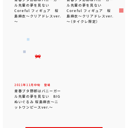
ル先輩の夢を見ない
ル先輩の夢を見ない
Coreful フィギュア 桜
Coreful フィギュア 桜
島麻衣～クリアドレスver.
島麻衣～クリアドレスver.
～
～（タイクレ限定）
2021年
11
月
中旬
登場
青春ブタ野郎はバニーガー
ル先輩の夢を見ない BIG
ぬいぐるみ 桜島麻衣～ニ
ットワンピースver.～