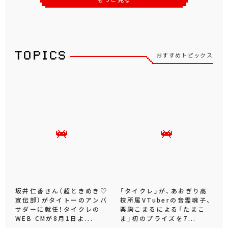
おすすめトピックス
坂井仁香さん（超ときめき♡
「タイクレ」が、あおぎり高
宣伝部）がタイトーのアンバ
校所属VTuberの音霊魂子、
サダーに就任！タイクレの
栗駒こまるによる「たまこ
WEB CMが8月1日よ...
ま」初のプライズを7...