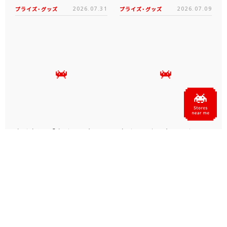
プライズ・グッズ
2026.07.31
プライズ・グッズ
2026.07.09
タイクレの「タイトーオンラ
タイトーくじオンライン -
インメダル」に潜って弾んで
Plus- に「とある科学の超
お宝ゲット！ピンパネル型メ
電磁砲T」くじが6月19日
ダルゲーム「オーシャン...
（金）登場！
プライズ・グッズ
2026.06.25
プライズ・グッズ
2026.06.12