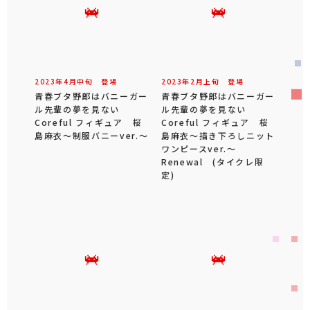
2023年
4
月
中旬
登場
2023年
2
月
上旬
登場
青春ブタ野郎はバニーガー
青春ブタ野郎はバニーガー
ル先輩の夢を見ない
ル先輩の夢を見ない
Coreful フィギュア 桜
Coreful フィギュア 桜
島麻衣～制服バニーver.～
島麻衣～描き下ろしニット
ワンピースver.～
Renewal (タイクレ限
定)