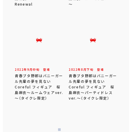
Renewal
～
2022年
9
月
中旬
登場
2022年
8
月
下旬
登場
青春ブタ野郎はバニーガー
青春ブタ野郎はバニーガー
ル先輩の夢を見ない
ル先輩の夢を見ない
Coreful フィギュア 桜
Coreful フィギュア 桜
島麻衣～ルームウェアver.
島麻衣～パーティドレス
～（タイクレ限定）
ver.～（タイクレ限定）