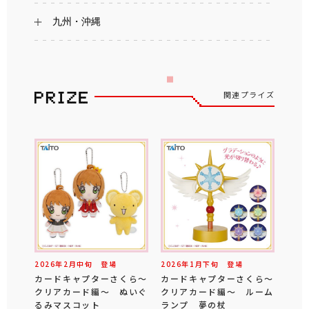
九州・沖縄
関連プライズ
2026年
2
月
中旬
登場
2026年
1
月
下旬
登場
カードキャプターさくら～
カードキャプターさくら～
クリアカード編～ ぬいぐ
クリアカード編～ ルーム
るみマスコット
ランプ 夢の杖