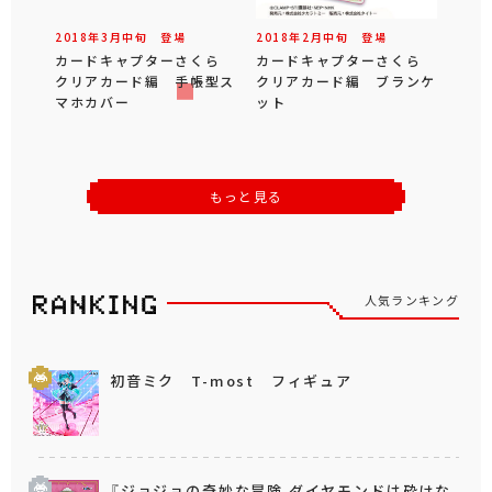
2018年
3
月
中旬
登場
2018年
2
月
中旬
登場
カードキャプターさくら
カードキャプターさくら
クリアカード編 手帳型ス
クリアカード編 ブランケ
マホカバー
ット
もっと見る
人気ランキング
初音ミク T-most フィギュア
『ジョジョの奇妙な冒険 ダイヤモンドは砕けな