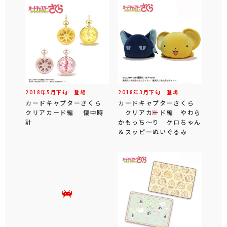
2018年
5
月
下旬
登場
2018年
3
月
下旬
登場
カードキャプターさくら
カードキャプターさくら
クリアカード編 懐中時
クリアカード編 やわら
計
かもっち～り ケロちゃん
＆スッピーぬいぐるみ