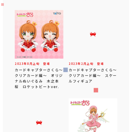
2023年
8
月
上旬
登場
2023年
2
月
上旬
登場
カードキャプターさくら～
カードキャプターさくら～
クリアカード編～ オリジ
クリアカード編～ スケー
ナルぬいぐるみ 木之本
ルフィギュア
桜 ロケットビートver.