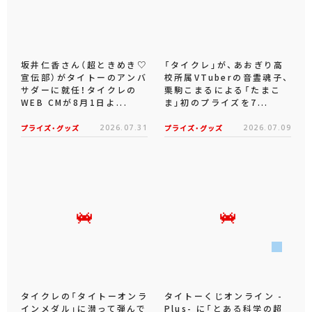
坂井仁香さん（超ときめき♡
「タイクレ」が、あおぎり高
宣伝部）がタイトーのアンバ
校所属VTuberの音霊魂子、
サダーに就任！タイクレの
栗駒こまるによる「たまこ
WEB CMが8月1日よ...
ま」初のプライズを7...
プライズ・グッズ
2026.07.31
プライズ・グッズ
2026.07.09
タイクレの「タイトーオンラ
タイトーくじオンライン -
インメダル」に潜って弾んで
Plus- に「とある科学の超