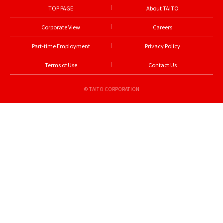
2018年
6
月
下旬
登場
カードキャプターさくら～
クリアカード編～ カト
ラリーセット
もっと見る
人気ランキング