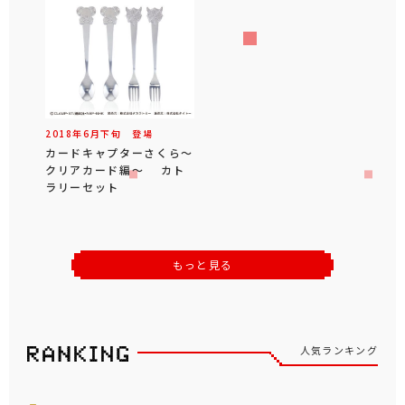
2018年
6
月
下旬
登場
カードキャプターさくら～
クリアカード編～ カト
ラリーセット
もっと見る
人気ランキング