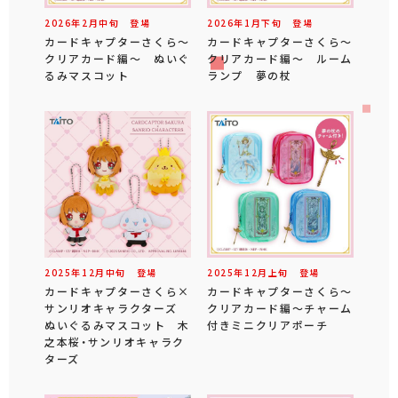
2026年
2
月
中旬
登場
2026年
1
月
下旬
登場
カードキャプターさくら～
カードキャプターさくら～
クリアカード編～ ぬいぐ
クリアカード編～ ルーム
るみマスコット
ランプ 夢の杖
2025年
12
月
中旬
登場
2025年
12
月
上旬
登場
カードキャプターさくら×
カードキャプターさくら～
サンリオキャラクターズ
クリアカード編～チャーム
ぬいぐるみマスコット 木
付きミニクリアポーチ
之本桜・サンリオキャラク
ターズ