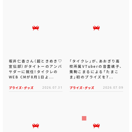
坂井仁香さん（超ときめき♡
「タイクレ」が、あおぎり高
宣伝部）がタイトーのアンバ
校所属VTuberの音霊魂子、
サダーに就任！タイクレの
栗駒こまるによる「たまこ
WEB CMが8月1日よ...
ま」初のプライズを7...
プライズ・グッズ
2026.07.31
プライズ・グッズ
2026.07.09