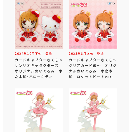
2024年
10
月
下旬
登場
2023年
8
月
上旬
登場
カードキャプターさくら×
カードキャプターさくら～
サンリオキャラクターズ
クリアカード編～ オリジ
オリジナルぬいぐるみ 木
ナルぬいぐるみ 木之本
之本桜・ハローキティ
桜 ロケットビートver.